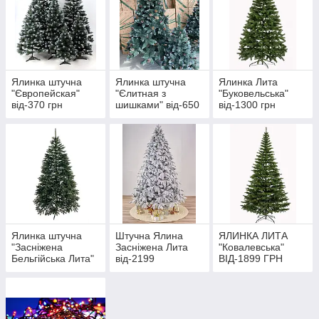
Ялинка штучна
Ялинка штучна
Ялинка Лита
"Європейская"
"Єлитная з
"Буковельська"
від-370 грн
шишками" від-650
від-1300 грн
грн
Ялинка штучна
Штучна Ялина
ЯЛИНКА ЛИТА
"Засніжена
Засніжена Лита
"Ковалевська"
Бельгійська Лита"
від-2199
ВІД-1899 ГРН
від-1899грн