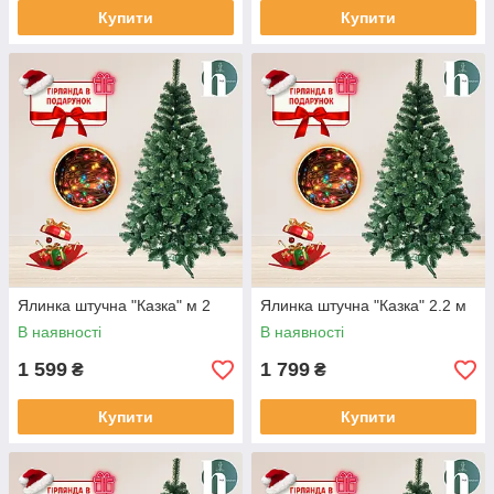
Купити
Купити
Ялинка штучна "Казка" м 2
Ялинка штучна "Казка" 2.2 м
В наявності
В наявності
1 599
1 799
₴
₴
Купити
Купити