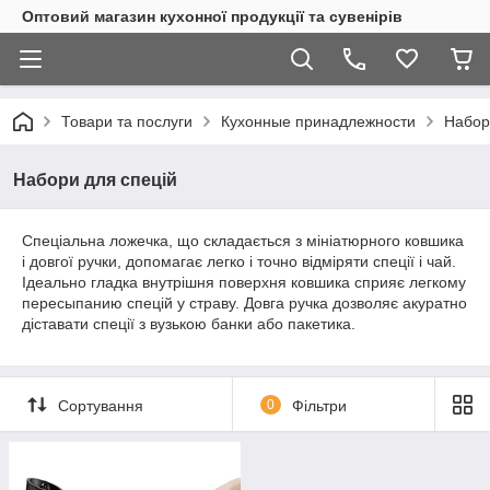
Оптовий магазин кухонної продукції та сувенірів
Товари та послуги
Кухонные принадлежности
Набор
Набори для спецій
Спеціальна ложечка, що складається з мініатюрного ковшика
і довгої ручки, допомагає легко і точно відміряти спеції і чай.
Ідеально гладка внутрішня поверхня ковшика сприяє легкому
пересыпанию спецій у страву. Довга ручка дозволяє акуратно
діставати спеції з вузькою банки або пакетика.
Сортування
0
Фільтри