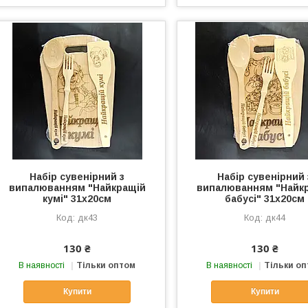
Набір сувенірний з
Набір сувенірний 
випалюванням "Найкращій
випалюванням "Найк
кумі" 31х20см
бабусі" 31х20см
дк43
дк44
130 ₴
130 ₴
В наявності
Тільки оптом
В наявності
Тільки о
Купити
Купити