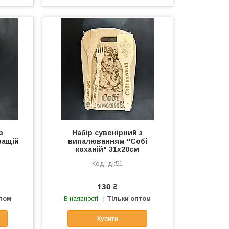
з
Набір сувенірний з
ращій
випалюванням "Собі
коханій" 31х20см
дк51
130 ₴
птом
В наявності
Тільки оптом
Купити