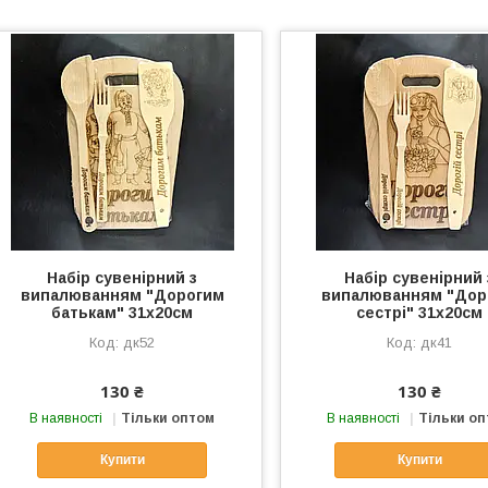
Набір сувенірний з
Набір сувенірний 
випалюванням "Дорогим
випалюванням "Дор
батькам" 31х20см
сестрі" 31х20см
дк52
дк41
130 ₴
130 ₴
В наявності
Тільки оптом
В наявності
Тільки о
Купити
Купити