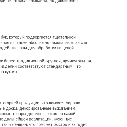
умористичні висловлювання. Як доповнення
 бук, который подвергается тщательной
вляется также абсолютно безопасным, за счет
задействованы для обработки пищевой
к более традиционной, круглая, прямоугольная,
ы изделий соответствуют стандартным, что
а кухнях.
тегорией продукции, что поможет хорошо
ые доски, декорированные выжиганием,
ирные товары доступны оптом по самой
 их дальнейшей реализации. Кухонные
 так и женщин, что поможет быстро и выгодно