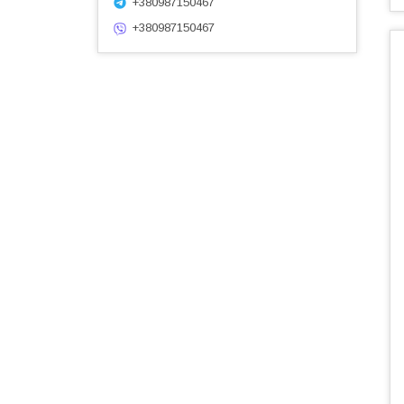
+380987150467
+380987150467