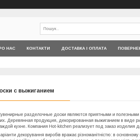
РО НАС
КОНТАКТИ
ДОСТАВКА І ОПЛАТА
ПОВЕРНЕ
оски с выжиганием
увенирные разделочные доски являются приятными и полезными п
их. Деревянная продукция, декорированная выжиганием в виде ри
аждой кухне. Компания Hot-kitchen реализует под заказ изделия 
аріанти декорування виробів вражає різноманітністю: в основному