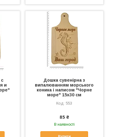
 с
Дошка сувенірна з
я и
випалюванням морського
оре"
коника і написом "Чорне
море" 15x30 см
553
85 ₴
В наявності
Купити