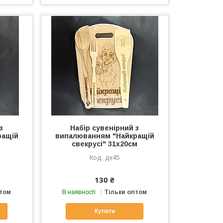
з
Набір сувенірний з
ращій
випалюванням "Найкращій
свекрусі" 31х20см
дк45
130 ₴
птом
В наявності
Тільки оптом
Купити