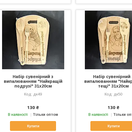
Набір сувенірний з
Набір сувенірний 
випалюванням "Найкращій
випалюванням "Найк
подрузі" 31х20см
тещі" 31х20см
дк49
дк50
130 ₴
130 ₴
В наявності
Тільки оптом
В наявності
Тільки о
Купити
Купити