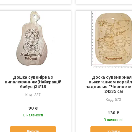
Дошка сувенірна з
Доска сувенирная
випалюванням(Найкращій
выжиганием корабл
бабусі)34*18
надписью "Черное м
24х35 см
337
573
90 ₴
130 ₴
В наявності
В наявності
Купити
Купити