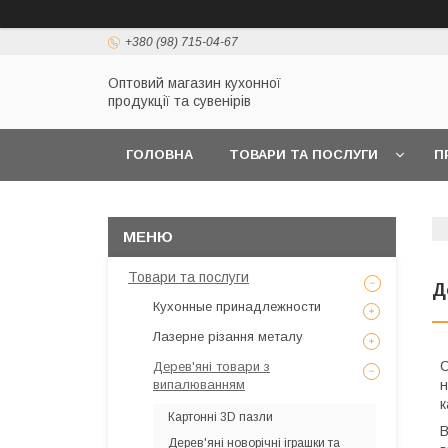
+380 (98) 715-04-67
Оптовий магазин кухонної
продукції та сувенірів
ГОЛОВНА
ТОВАРИ ТА ПОСЛУГИ
П
Товари та послуги
Д
Кухонные принадлежности
Лазерне різання металу
С
Дерев'яні товари з
випалюванням
н
к
Картонні 3D пазли
В
Дерев'яні новорічні іграшки та