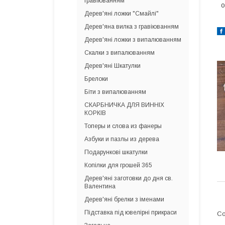
гравіюванням
о
Дерев'яні ложки "Смайлі"
Дерев'яна вилка з гравіюванням
Дерев'яні ложки з випалюванням
Скалки з випалюванням
Дерев'яні Шкатулки
Брелоки
Біти з випалюванням
СКАРБНИЧКА ДЛЯ ВИННІХ
КОРКІВ
Топеры и слова из фанеры
Азбуки и пазлы из дерева
Подарункові шкатулки
Копілки для грошей 365
Дерев'яні заготовки до дня св.
Валентина
Дерев'яні брелки з іменами
Підставка під ювелірні прикраси