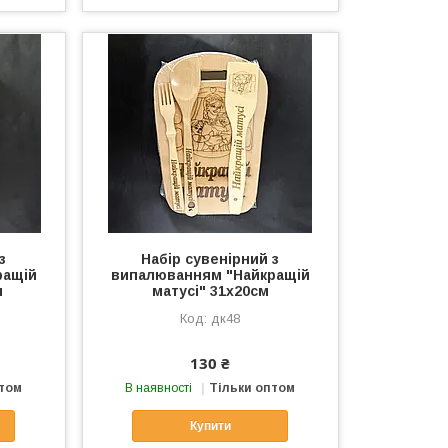
з
Набір сувенірний з
ращій
випалюванням "Найкращій
м
матусі" 31х20см
дк48
130 ₴
птом
В наявності
Тільки оптом
Купити