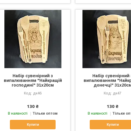
Набір сувенірний з
Набір сувенірний 
випалюванням "Найкращій
випалюванням "Найк
господині" 31х20см
донечці" 31х20с
дк46
дк47
130 ₴
130 ₴
В наявності
Тільки оптом
В наявності
Тільки о
Купити
Купити