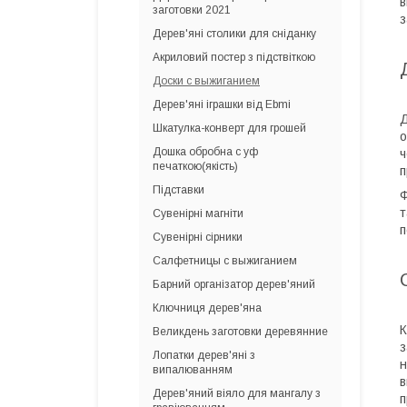
в
заготовки 2021
з
Дерев'яні столики для сніданку
Акриловий постер з підствіткою
Доски с выжиганием
Дерев'яні іграшки від Ebmi
Д
Шкатулка-конверт для грошей
о
Дошка обробна c уф
ч
печаткою(якість)
п
Підставки
Ф
т
Сувенірні магніти
п
Сувенірні сірники
Салфетницы с выжиганием
Барний організатор дерев'яний
Ключниця дерев'яна
К
Великдень заготовки деревянние
з
Лопатки дерев'яні з
н
випалюванням
в
Дерев'яний віяло для мангалу з
п