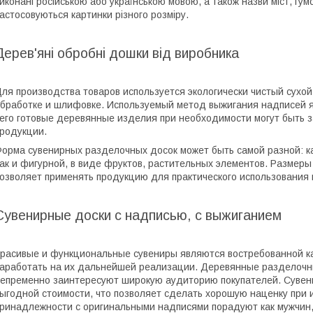
иконані російською або українською мовою, а також назви міст, г
астосовуються картинки різного розміру.
Дерев'яні обробні дошки від виробника
ля производства товаров используется экологически чистый сухой
бработке и шлифовке. Используемый метод выжигания надписей я
его готовые деревянные изделия при необходимости могут быть 
родукции.
орма сувенирных разделочных досок может быть самой разной: ка
ак и фигурной, в виде фруктов, растительных элементов. Размер
озволяет применять продукцию для практического использования н
Сувенирные доски с надписью, с выжиганием
расивые и функциональные сувениры являются востребованной ка
аработать на их дальнейшей реализации. Деревянные разделочн
епременно заинтересуют широкую аудиторию покупателей. Сувен
ыгодной стоимости, что позволяет сделать хорошую наценку при
ринадлежности с оригинальными надписями порадуют как мужчин,