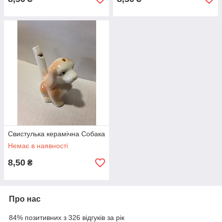
3
Приймаємо заявки на індивідуальне
виготовлення.
4
Оплата замовлення здійснюється після
отримання та перевірки.
5
Гарантированный возврат денег, если вас
не устроило качество.
6
Мы берем в работу заказы без предоплаты,
а отправляем после минимальной.
Свистулька керамічна Собака
Немає в наявності
Заказать сувениры
8,50
₴
Почему именно мы?
Про нас
✔
84% позитивних з 326 відгуків за рік
В ассортименте есть сувениры для всех: