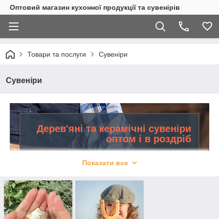
Оптовий магазин кухонної продукції та сувенірів
Товари та послуги
Сувеніри
Сувеніри
Дерев'яні та керамічні сувеніри
оптом і в роздріб
Оригінальні сувеніри ручної роботи з дерева та
Показати все
кераміки. Виготовлення шкатулок і магнітів під
замовлення в самі стислі терміни. Реалізуємо
продукцію оптом і в роздріб з доставкою у всі
регіони країни.