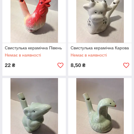
Скриньки
Різьблені дерев'яні шкатулки, прикрашені бісером —
красиві і оригінальні вироби для подарунка
найулюбленішим.
Свистулька керамічна Півень
Свистулька керамічна Карова
Немає в наявності
Немає в наявності
22
8,50
₴
₴
Сувенірні магніти
Дерев'яні магніти з написами і зображеннями пам'яток.
Креативні варіанти з іронічними фразами.