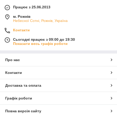
магниты, деревянные биты, керамические
Працює з 25.06.2013
свистульки и шкатулки.
м. Рожнів
✔
С нами сотрудничают многие крупные
Небесної Сотні, Рожнів, Україна
супермаркеты страны, что говорит в пользу
Контакти
нашей продукции.
Сьогодні працює з 09:00 до 19:30
✔
Наши цены гораздо ниже рыночных, что
Показати весь графік роботи
порадует каждого оптового и розничного
покупателя.
Про нас
✔
Мы отправляем заказы не только по Украине,
но и в страны ближнего зарубежья
Контакти
максимально оперативно.
Доставка та оплата
✔
У вас есть возможность заказать сувениры
по индивидуальному эскизу и получить
их качественное изготовление.
Графік роботи
Деревянные и керамические
Повна версія сайту