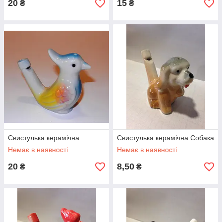
20
15
₴
₴
Біти бейсбольні
Сувенірні дерев'яні біти з декоративними елементами.
Розміри від 40 до 80 див. Можливо індивідуальне
виготовлення.
Свистулька керамічна
Свистулька керамічна Собака
Немає в наявності
Немає в наявності
20
8,50
₴
₴