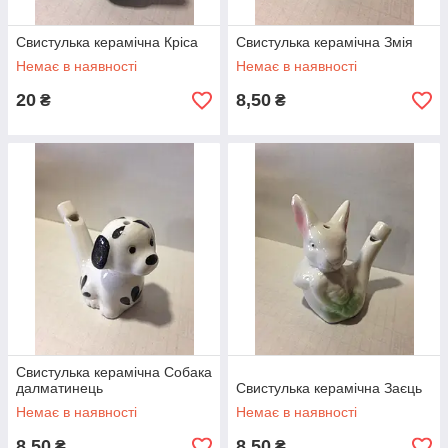
Свистулька керамічна Кріса
Свистулька керамічна Змія
Немає в наявності
Немає в наявності
Дерев'яні Рогатки
20
8,50
₴
₴
Міцні дерев'яні рогатки з надійною гумкою. Підійдуть
для дитячих ігор і для рибалок.
Вибрати виріб
Особливості замовлення сувенірів
1
Можливе замовлення оптом і великим
оптом.
Свистулька керамічна Собака
2
далматинець
Свистулька керамічна Заєць
Вартість і розмір знижки залежить від обсягу
Немає в наявності
Немає в наявності
замовлення.
8,50
8,50
₴
₴