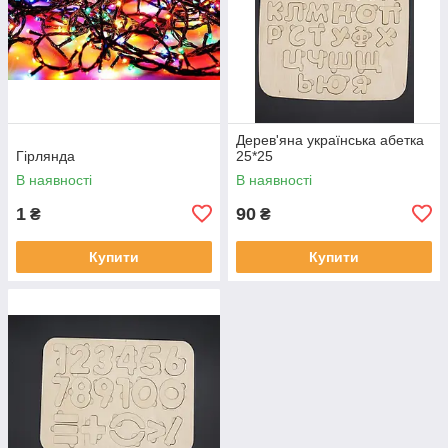
Дерев'яна українська абетка
Гірлянда
25*25
В наявності
В наявності
1
90
₴
₴
Купити
Купити