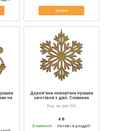
Купити
грашка
Дерев'яна новорічна іграшка
вик на
заготівля з двп. Сніжинка
нр-двп-011
4 ₴
В наявності
Оптом і в роздріб
оздріб