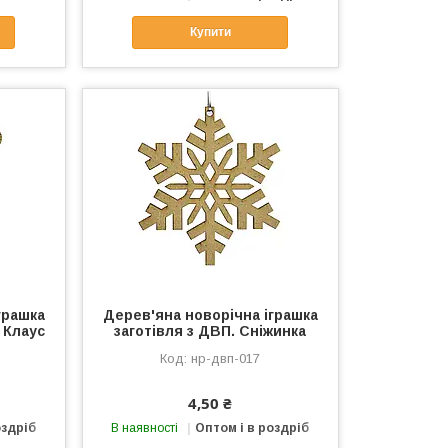
Купити
грашка
Дерев'яна новорічна іграшка
 Клаус
заготівля з ДВП. Сніжинка
нр-двп-017
4,50 ₴
оздріб
В наявності
Оптом і в роздріб