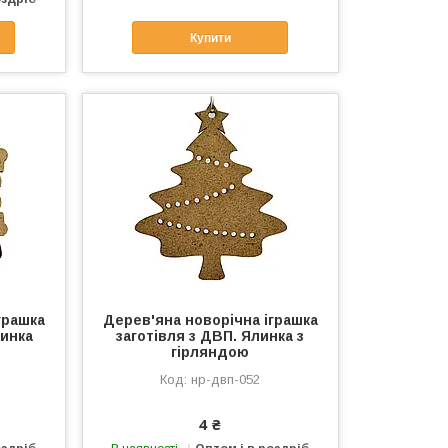
Купити
грашка
Дерев'яна новорічна іграшка
жинка
заготівля з ДВП. Ялинка з
гірляндою
нр-двп-052
4 ₴