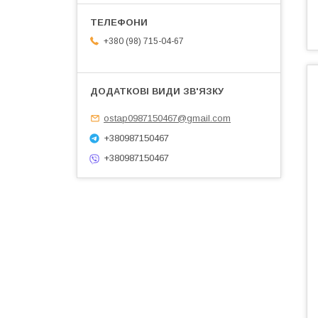
+380 (98) 715-04-67
ostap0987150467@gmail.com
+380987150467
+380987150467