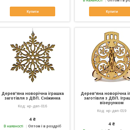
В наявності
Оптом і в р
Купити
Купити
Дерев'яна новорічна іграшка
Дерев'яна новорічна і
заготівля з ДВП. Сніжинка
заготівля з ДВП. Ігра
візерунком
нр-двп-016
нр-двп-019
4 ₴
4 ₴
В наявності
Оптом і в роздріб