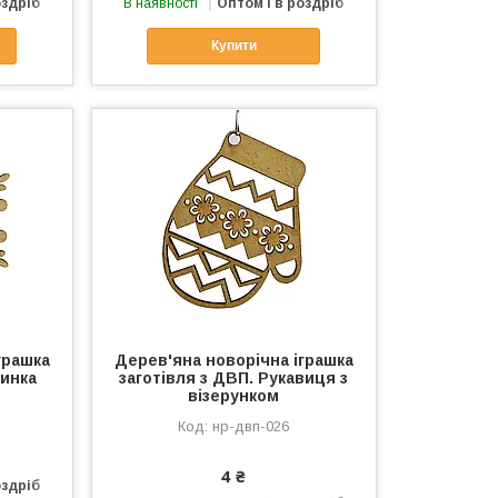
оздріб
В наявності
Оптом і в роздріб
Купити
грашка
Дерев'яна новорічна іграшка
жинка
заготівля з ДВП. Рукавиця з
візерунком
нр-двп-026
4 ₴
оздріб