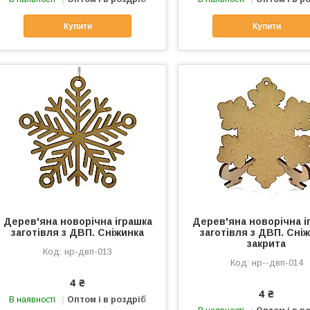
Купити
Купити
Дерев'яна новорічна іграшка
Дерев'яна новорічна і
заготівля з ДВП. Сніжинка
заготівля з ДВП. Сні
закрита
нр-двп-013
нр--двп-014
4 ₴
4 ₴
В наявності
Оптом і в роздріб