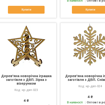
В наявності
Оптом і в р
Купити
Купити
Дерев'яна новорічна іграшка
Дерев'яна новорічна і
заготівля з ДВП. Зірка з
заготівля з ДВП. Сні
візерунком
нр-двп-024
нр-двп-023
4 ₴
4 ₴
В наявності
Оптом і в р