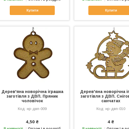
Купити
Купити
Дерев'яна новорічна іграшка
Дерев'яна новорічна і
заготівля з ДВП. Пряник
заготівля з ДВП. Сніго
чоловічок
санчатах
нр-двп-009
нр-двп-010
4,50 ₴
4 ₴
В наявності
Оптом і в роздріб
В наявності
Оптом і в р