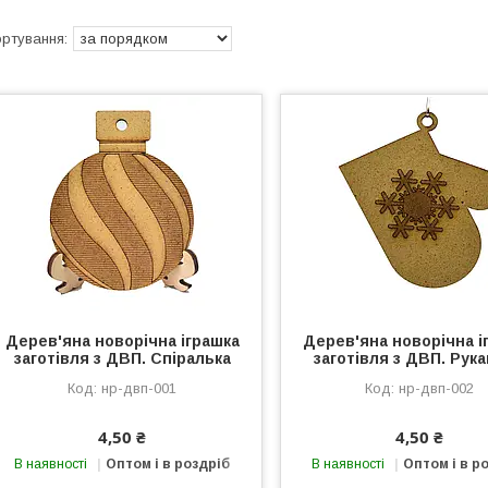
Дерев'яна новорічна іграшка
Дерев'яна новорічна і
заготівля з ДВП. Спіралька
заготівля з ДВП. Рук
нр-двп-001
нр-двп-002
4,50 ₴
4,50 ₴
В наявності
Оптом і в роздріб
В наявності
Оптом і в р