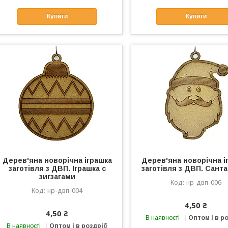
Купити
Купити
Дерев'яна новорічна іграшка
Дерев'яна новорічна і
заготівля з ДВП. Іграшка c
заготівля з ДВП. Санта
зигзагами
нр-двп-006
нр-двп-004
4,50 ₴
4,50 ₴
В наявності
Оптом і в р
В наявності
Оптом і в роздріб