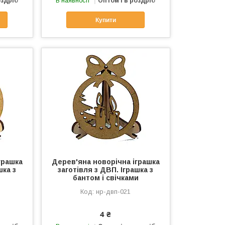
оздріб
В наявності
Оптом і в роздріб
Купити
грашка
Дерев'яна новорічна іграшка
шка з
заготівля з ДВП. Іграшка з
бантом і свічками
нр-двп-021
4 ₴