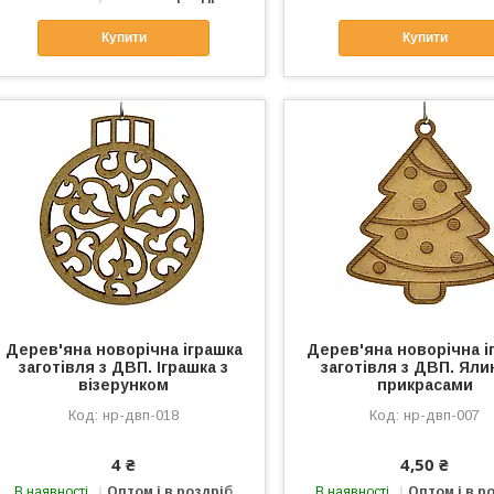
Купити
Купити
Дерев'яна новорічна іграшка
Дерев'яна новорічна і
заготівля з ДВП. Іграшка з
заготівля з ДВП. Яли
візерунком
прикрасами
нр-двп-018
нр-двп-007
4 ₴
4,50 ₴
В наявності
Оптом і в роздріб
В наявності
Оптом і в р