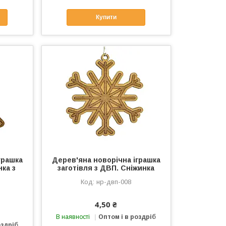
Купити
грашка
Дерев'яна новорічна іграшка
нка з
заготівля з ДВП. Сніжинка
нр-двп-008
4,50 ₴
В наявності
Оптом і в роздріб
оздріб