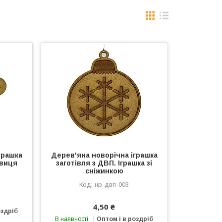
грашка
Дерев'яна новорічна іграшка
авиця
заготівля з ДВП. Іграшка зі
сніжинкою
нр-двп-003
4,50 ₴
оздріб
В наявності
Оптом і в роздріб