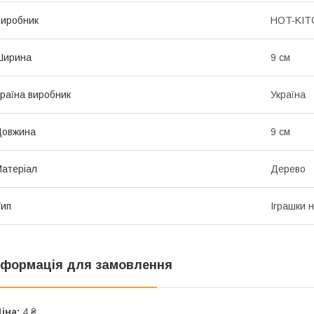
иробник
HOT-KIT
Ширина
9 см
раїна виробник
Україна
Довжина
9 см
атеріал
Дерево
ип
Іграшки 
нформація для замовлення
іна:
4 ₴