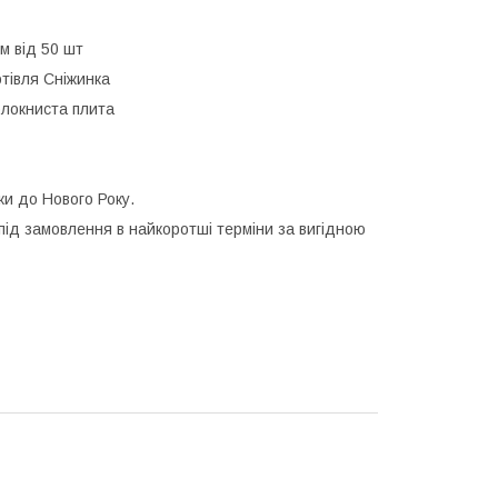
м від 50 шт
отівля Сніжинка
олокниста плита
ки до Нового Року.
під замовлення в найкоротші терміни за вигідною