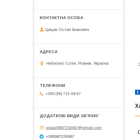
Цицак Остап Іванович
Небесної Сотні, Рожнів, Україна
+380 (98) 715-04-67
Х
ostap0987150467@gmail.com
+380987150467