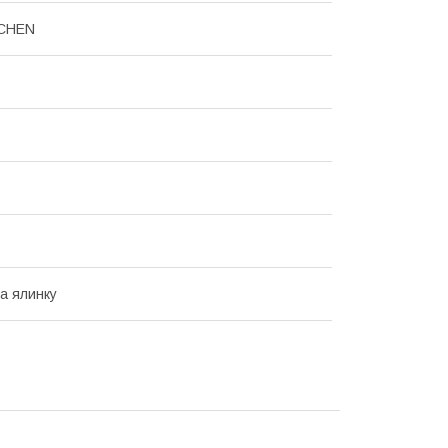
CHEN
на ялинку