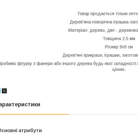
Товар продається тільки опто
Дерев'яна новорічна іграшка-заг
Матеріал: дерево, двп - деревов
Товщина 2.5 мм
Розмір 9х9 см
Дерев'яні прикраси, іграшки, заготов
Зробимо фігурку з фанери або іншого дерева будь-якої складності 
ціною.
арактеристики
Основні атрибути