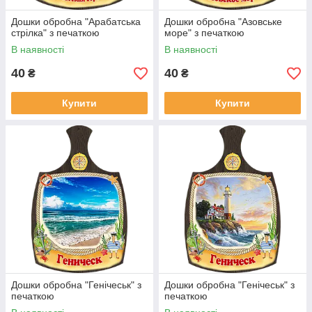
Дошки обробна "Арабатська
Дошки обробна "Азовське
стрілка" з печаткою
море" з печаткою
В наявності
В наявності
40
40
₴
₴
Купити
Купити
Дошки обробна "Генічеськ" з
Дошки обробна "Генічеськ" з
печаткою
печаткою