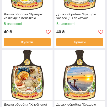
Дошки обробна "Кращою
Дошки обробна "Кращою
хазяєчці" з печаткою
хазяєчці" з печаткою
В наявності
В наявності
40
40
₴
₴
Купити
Купити
Дошки обробна "Улюбленої
Дошки обробна "Кращою