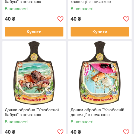
бабусі" з печаткою
хазяєчці" з печаткою
В наявності
В наявності
40
40
₴
₴
Купити
Купити
Дошки обробна "Улюбленої
Дошки обробна "Улюбленій
бабусі" з печаткою
донечці" з печаткою
В наявності
В наявності
40
40
₴
₴