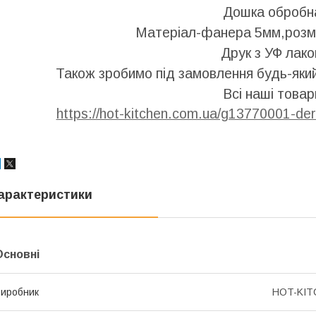
Дошка обробн
Матеріал-фанера 5мм,розмі
Друк з УФ лак
Також зробимо під замовлення будь-який
Всі наші товар
https://hot-kitchen.com.ua/g13770001-de
арактеристики
Основні
иробник
HOT-KIT