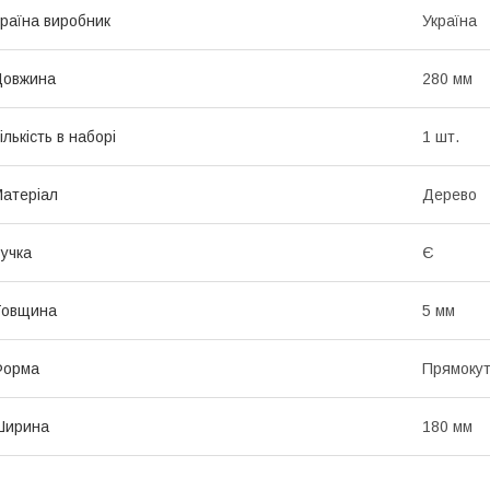
раїна виробник
Україна
Довжина
280 мм
ількість в наборі
1 шт.
атеріал
Дерево
учка
Є
Товщина
5 мм
Форма
Прямоку
Ширина
180 мм