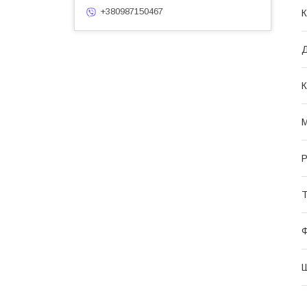
+380987150467
К
К
М
Р