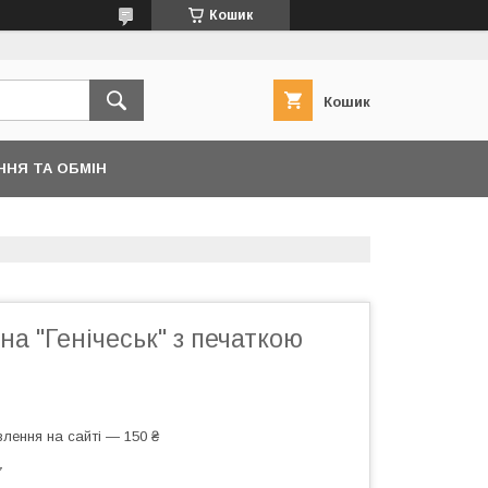
Кошик
Кошик
ННЯ ТА ОБМІН
а "Генічеськ" з печаткою
лення на сайті — 150 ₴
7