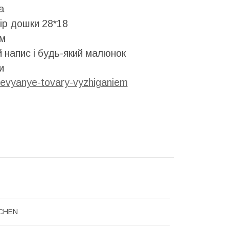
а
р дошки 28*18
ом
 напис і будь-який малюнок
и
revyanye-tovary-vyzhiganiem
CHEN