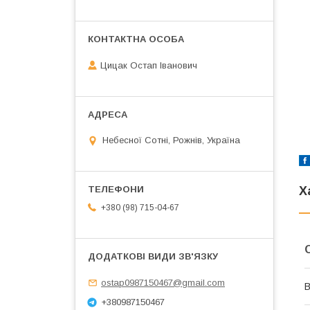
Цицак Остап Іванович
Небесної Сотні, Рожнів, Україна
Х
+380 (98) 715-04-67
ostap0987150467@gmail.com
В
+380987150467