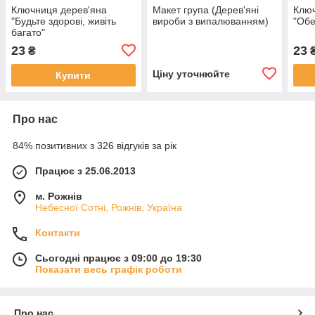
Ключниця дерев'яна
Макет група (Дерев'яні
Ключ
"Будьте здорові, живіть
вироби з випалюванням)
"Обе
багато"
23
23
₴
Ціну уточнюйте
Купити
Про нас
84% позитивних з 326 відгуків за рік
Працює з 25.06.2013
м. Рожнів
Небесної Сотні, Рожнів, Україна
Контакти
Сьогодні працює з 09:00 до 19:30
Показати весь графік роботи
Про нас