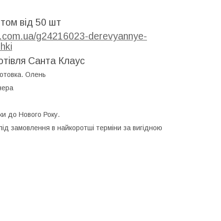
том від 50 шт
en.com.ua/g24216023-derevyannye-
hki
отівля Санта Клаус
готовка. Олень
нера
ки до Нового Року.
під замовлення в найкоротші терміни за вигідною