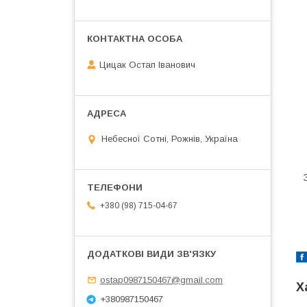
Цицак Остап Іванович
Небесної Сотні, Рожнів, Україна
+380 (98) 715-04-67
ostap0987150467@gmail.com
Х
+380987150467