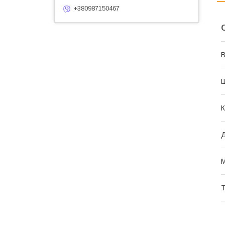
+380987150467
В
К
М
Т