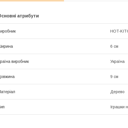
Основні атрибути
иробник
HOT-KIT
Ширина
6 см
раїна виробник
Україна
Довжина
9 см
атеріал
Дерево
ип
Іграшки 