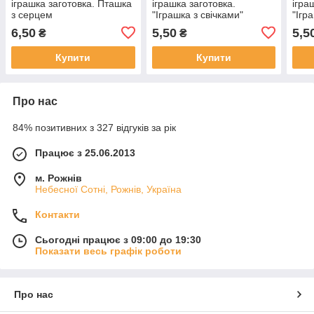
іграшка заготовка. Пташка
іграшка заготовка.
ігра
з серцем
"Іграшка з свічками"
"Ігр
6,50
5,50
5,5
₴
₴
Купити
Купити
Про нас
84% позитивних з 327 відгуків за рік
Працює з 25.06.2013
м. Рожнів
Небесної Сотні, Рожнів, Україна
Контакти
Сьогодні працює з 09:00 до 19:30
Показати весь графік роботи
Про нас