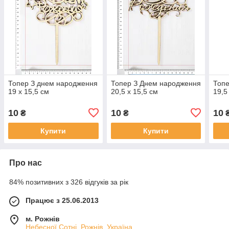
Топер З днем народження
Топер З Днем народження
Топе
19 х 15,5 см
20,5 х 15,5 см
19,5
10
10
10
₴
₴
Купити
Купити
Про нас
84% позитивних з 326 відгуків за рік
Працює з 25.06.2013
м. Рожнів
Небесної Сотні, Рожнів, Україна