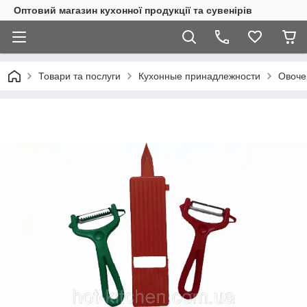
Оптовий магазин кухонної продукції та сувенірів
Товари та послуги
Кухонные принадлежности
Овочер