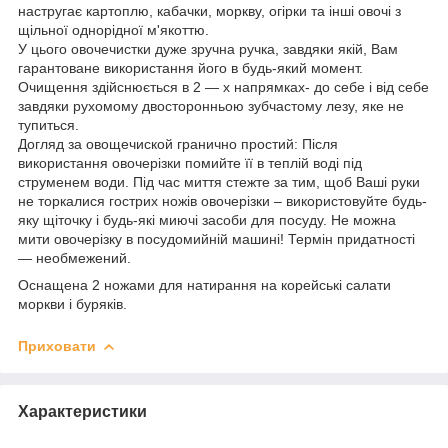
настругає картоплю, кабачки, моркву, огірки та інші овочі з
щільної однорідної м'якоттю.
У цього овочечистки дуже зручна ручка, завдяки якій, Вам
гарантоване використання його в будь-який момент.
Очищення здійснюється в 2 ― х напрямках- до себе і від себе
завдяки рухомому двосторонньою зубчастому лезу, яке не
тупиться.
Догляд за овощечиской гранично простий: Після
використання овочерізки помийте її в теплій воді під
струменем води. Під час миття стежте за тим, щоб Ваші руки
не торкалися гострих ножів овочерізки – використовуйте будь-
яку щіточку і будь-які миючі засоби для посуду. Не можна
мити овочерізку в посудомийній машині! Термін придатності
― необмежений.
Оснащена 2 ножами для натирання на корейські салати
моркви і буряків.
Приховати
Характеристики