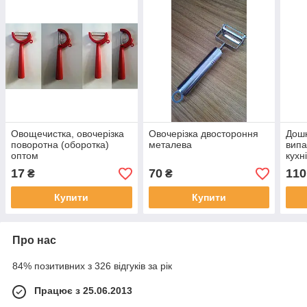
Овощечистка, овочерізка
Овочерізка двостороння
Дошк
поворотна (оборотка)
металева
випа
оптом
кухн
см
17
70
110
₴
₴
Купити
Купити
Про нас
84% позитивних з 326 відгуків за рік
Працює з 25.06.2013