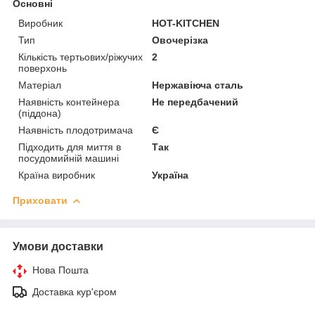
Основні
Виробник
HOT-KITCHEN
Тип
Овочерізка
Кількість тертьових/ріжучих
2
поверхонь
Матеріал
Нержавіюча сталь
Наявність контейнера
Не передбачений
(піддона)
Наявність плодотримача
Є
Підходить для миття в
Так
посудомийній машині
Країна виробник
Україна
Приховати
Умови доставки
Нова Пошта
Доставка кур'єром