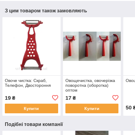
З цим товаром також замовляють
Овоче чистка: Скраб,
Овощечистка, овочерізка
Овощ
Телефон, Двостороння
поворотна (оборотка)
оптом
19
17
₴
₴
50
Купити
Купити
Подібні товари компанії