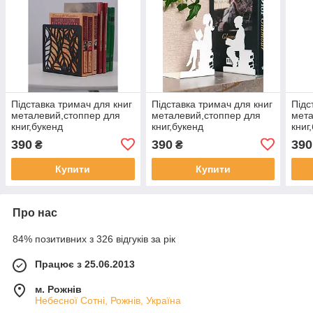
Підставка тримач для книг
Підставка тримач для книг
Підс
металевий,стоппер для
металевий,стоппер для
мета
книг,букенд
книг,букенд
книг
390
390
390
₴
₴
Купити
Купити
Про нас
84% позитивних з 326 відгуків за рік
Працює з 25.06.2013
м. Рожнів
Небесної Сотні, Рожнів, Україна