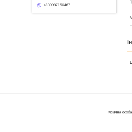
Т
+380987150467
М
І
Ц