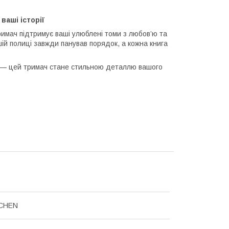
ваші історії
римач підтримує ваші улюблені томи з любов’ю та
ій полиці завжди панував порядок, а кожна книга
бу — цей тримач стане стильною деталлю вашого
CHEN