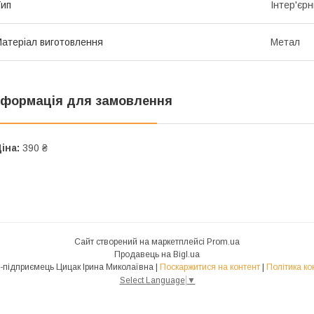
ип
Інтер'єр
атеріал виготовлення
Метал
нформація для замовлення
іна:
390 ₴
Сайт створений на маркетплейсі
Prom.ua
Продавець на Bigl.ua
Фізична особа-підприємець Цицак Ірина Миколаївна |
Поскаржитися на контент
|
Політика ко
Select Language
▼