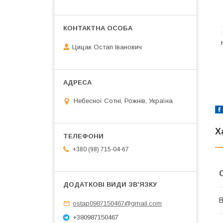
Цицак Остап Іванович
Небесної Сотні, Рожнів, Україна
Х
+380 (98) 715-04-67
В
ostap0987150467@gmail.com
+380987150467