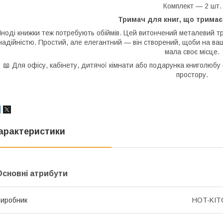
Комплект — 2 шт.
Тримач для книг, що тримає 
Іноді книжки теж потребують обіймів. Цей витончений металевий т
надійністю. Простий, але елегантний — він створений, щоби на ваш
мала своє місце.
📖 Для офісу, кабінету, дитячої кімнати або подарунка книголю
простору.
арактеристики
Основні атрибути
иробник
HOT-KIT