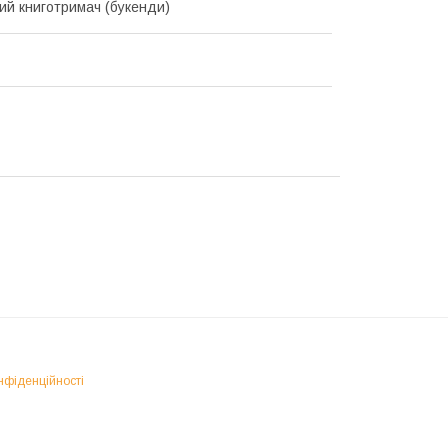
ний книготримач (букенди)
нфіденційності