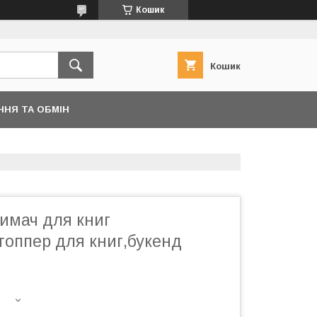
Кошик
Кошик
ННЯ ТА ОБМІН
имач для книг
топпер для книг,букенд