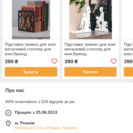
Підставка тримач для книг
Підставка тримач для книг
Підс
металевий,стоппер для
металевий,стоппер для
мета
книг,букенд
книг,букенд
книг
390
390
390
₴
₴
Купити
Купити
Про нас
84% позитивних з 326 відгуків за рік
Працює з 25.06.2013
м. Рожнів
Небесної Сотні, Рожнів, Україна