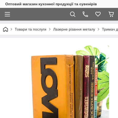
Оптовий магазин кухонної продукції та сувенірів
Товари та послуги
Лазерне різання металу
Тримач д