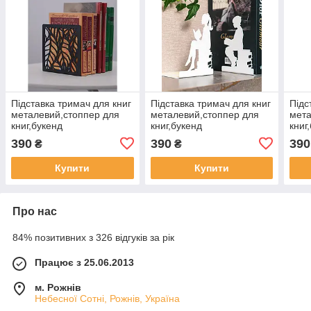
Підставка тримач для книг
Підставка тримач для книг
Підс
металевий,стоппер для
металевий,стоппер для
мета
книг,букенд
книг,букенд
книг
390
390
390
₴
₴
Купити
Купити
Про нас
84% позитивних з 326 відгуків за рік
Працює з 25.06.2013
м. Рожнів
Небесної Сотні, Рожнів, Україна