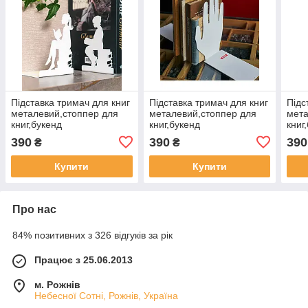
Підставка тримач для книг
Підставка тримач для книг
Підс
металевий,стоппер для
металевий,стоппер для
мета
книг,букенд
книг,букенд
книг
390
390
390
₴
₴
Купити
Купити
Про нас
84% позитивних з 326 відгуків за рік
Працює з 25.06.2013
м. Рожнів
Небесної Сотні, Рожнів, Україна