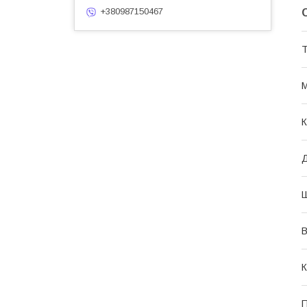
+380987150467
Т
М
К
В
К
П