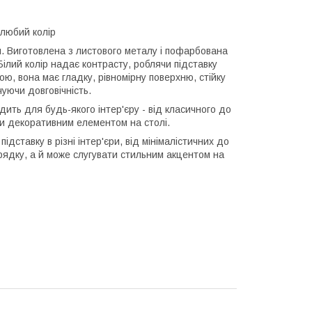
любий колір
. Виготовлена з листового металу і пофарбована
ілий колір надає контрасту, роблячи підставку
, вона має гладку, рівномірну поверхню, стійку
уючи довговічність.
дить для будь-якого інтер'єру - від класичного до
ати декоративним елементом на столі.
ідставку в різні інтер'єри, від мінімалістичних до
рядку, а й може слугувати стильним акцентом на