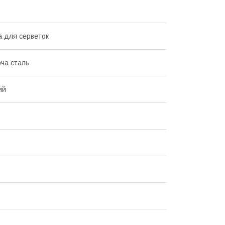
а для серветок
ча сталь
ий