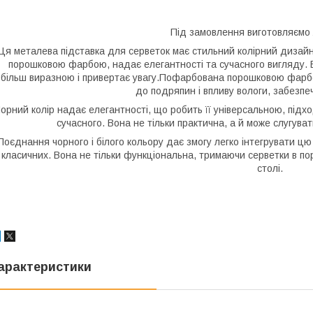
Під замовлення виготовляємо 
Ця металева підставка для серветок має стильний колірний дизайн
порошковою фарбою, надає елегантності та сучасного вигляду. Б
більш виразною і привертає увагу.Пофарбована порошковою фарбою
до подряпин і впливу вологи, забезпеч
орний колір надає елегантності, що робить її універсальною, підхо
сучасного. Вона не тільки практична, а й може слугув
Поєднання чорного і білого кольору дає змогу легко інтегрувати цю п
класичних. Вона не тільки функціональна, тримаючи серветки в по
столі.
арактеристики