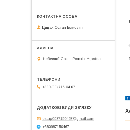
Цицак Остап Іванович
Ч
Небесної Сотні, Рожнів, Україна
+380 (98) 715-04-67
Х
ostap0987150467@gmail.com
+380987150467