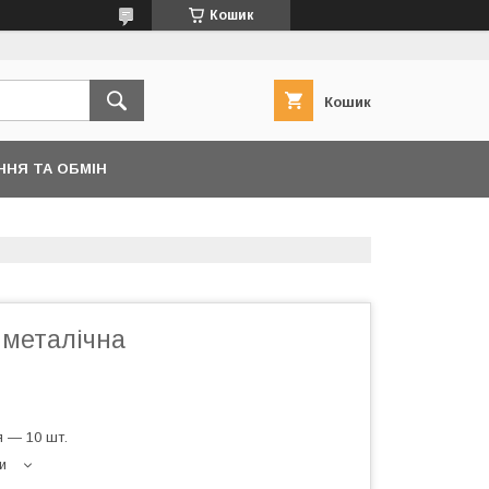
Кошик
Кошик
ННЯ ТА ОБМІН
металічна
 — 10 шт.
и