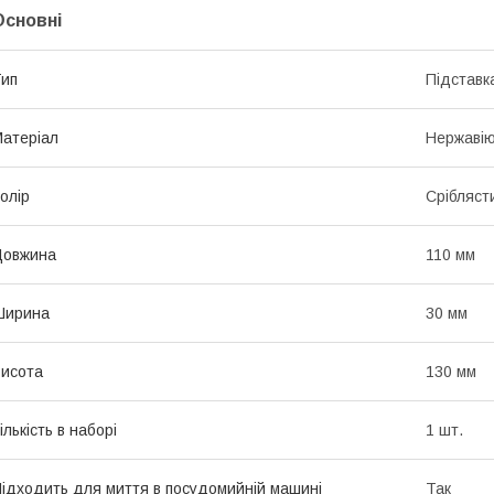
Основні
ип
Підставк
атеріал
Нержавію
олір
Срібляст
Довжина
110 мм
Ширина
30 мм
исота
130 мм
ількість в наборі
1 шт.
ідходить для миття в посудомийній машині
Так