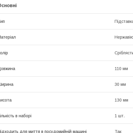
Основні
ип
Підставк
атеріал
Нержавію
олір
Срібляст
Довжина
110 мм
Ширина
30 мм
исота
130 мм
ількість в наборі
1 шт.
ідходить для миття в посудомийній машині
Так