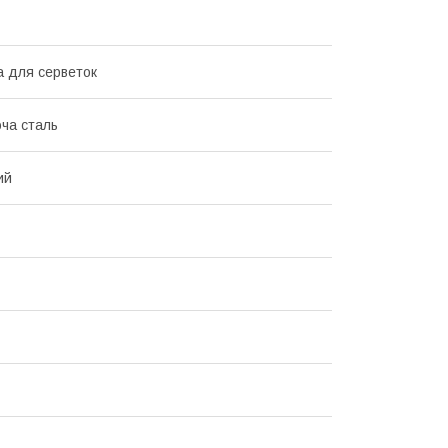
а для серветок
ча сталь
ий