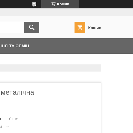
Кошик
Кошик
ННЯ ТА ОБМІН
металічна
 — 10 шт.
и