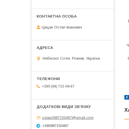
Цицак Остап Іванович
Ч
Небесної Сотні, Рожнів, Україна
+380 (98) 715-04-67
Х
ostap0987150467@gmail.com
+380987150467