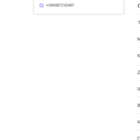
+380987150467
Т
М
К
В
К
П