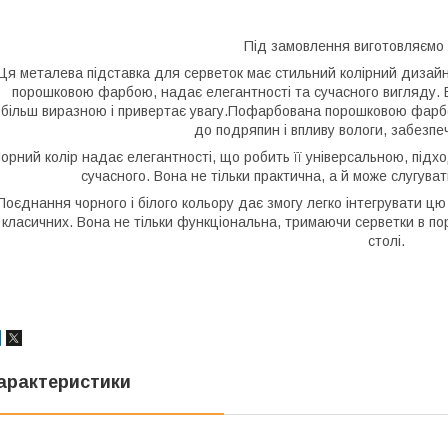
Під замовлення виготовляємо 
Ця металева підставка для серветок має стильний колірний дизайн
порошковою фарбою, надає елегантності та сучасного вигляду. Б
більш виразною і привертає увагу.Пофарбована порошковою фарбою
до подряпин і впливу вологи, забезпеч
орний колір надає елегантності, що робить її універсальною, підхо
сучасного. Вона не тільки практична, а й може слугув
Поєднання чорного і білого кольору дає змогу легко інтегрувати цю п
класичних. Вона не тільки функціональна, тримаючи серветки в по
столі.
арактеристики