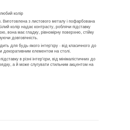
любий колір
. Виготовлена з листового металу і пофарбована
ілий колір надає контрасту, роблячи підставку
, вона має гладку, рівномірну поверхню, стійку
уючи довговічність.
дить для будь-якого інтер'єру - від класичного до
ати декоративним елементом на столі.
ідставку в різні інтер'єри, від мінімалістичних до
рядку, а й може слугувати стильним акцентом на