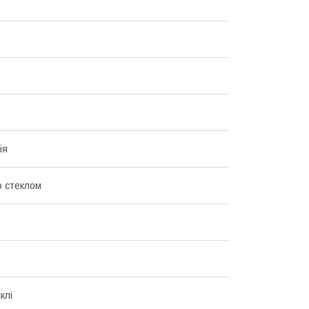
ія
о стеклом
клі