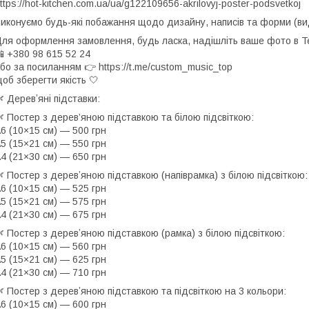
ttps://hot-kitchen.com.ua/ua/g122109656-akrilovyj-poster-podsvetkoj
иконуємо будь-які побажання щодо дизайну, написів та форми (ви
ля оформлення замовлення, будь ласка, надішліть ваше фото в T
 +380 98 615 52 24
бо за посиланням 👉 https://t.me/custom_music_top
об зберегти якість 🤍
 Деревʼяні підставки:
 Постер з дерев’яною підставкою та білою підсвіткою:
6 (10×15 см) — 500 грн
5 (15×21 см) — 550 грн
4 (21×30 см) — 650 грн
 Постер з деревʼяною підставкою (напіврамка) з білою підсвіткою:
6 (10×15 см) — 525 грн
5 (15×21 см) — 575 грн
4 (21×30 см) — 675 грн
 Постер з деревʼяною підставкою (рамка) з білою підсвіткою:
6 (10×15 см) — 560 грн
5 (15×21 см) — 625 грн
4 (21×30 см) — 710 грн
 Постер з деревʼяною підставкою та підсвіткою на 3 кольори:
6 (10×15 см) — 600 грн