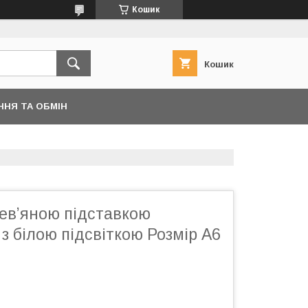
Кошик
Кошик
ННЯ ТА ОБМІН
ревʼяною підставкою
 з білою підсвіткою Розмір А6