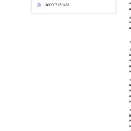
A
+380987150467
A

A
A


A
A
A
A

A
A
A
A

а
A
A