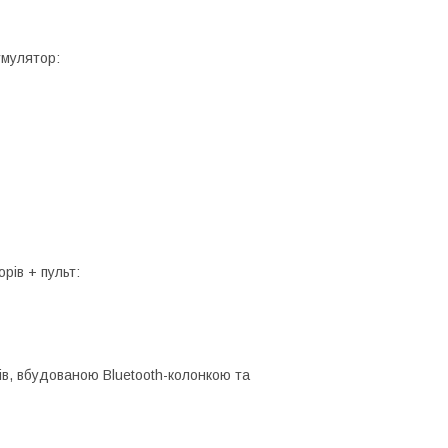
умулятор:
рів + пульт:
рів, вбудованою Bluetooth-колонкою та