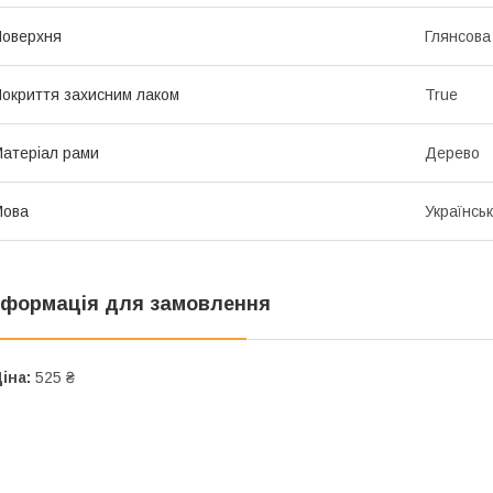
оверхня
Глянсова
окриття захисним лаком
True
атеріал рами
Дерево
Мова
Українсь
нформація для замовлення
іна:
525 ₴