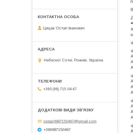
h
В
Д

Цицак Остап Іванович
а
щ


A
Небесної Сотні, Рожнів, Україна
A
A

A
A
+380 (98) 715-04-67
A

A
A
A
ostap0987150467@gmail.com

+380987150467
A