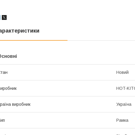
арактеристики
Основні
Стан
Новий
иробник
HOT-KIT
раїна виробник
Україна
ип
Рамка