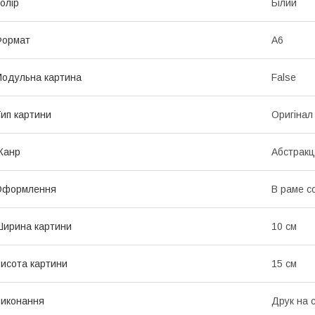
олір
Білий
Формат
А6
одульна картина
False
ип картини
Оригінал
Жанр
Абстракц
Оформлення
В раме с
ирина картини
10 см
исота картини
15 см
иконання
Друк на с