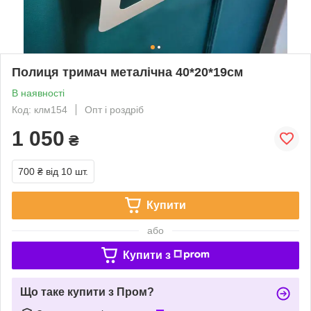
Полиця тримач металічна 40*20*19см
В наявності
Код: клм154
Опт і роздріб
1 050
₴
700 ₴
від 10 шт.
Купити
або
Купити з
Що таке купити з Пром?