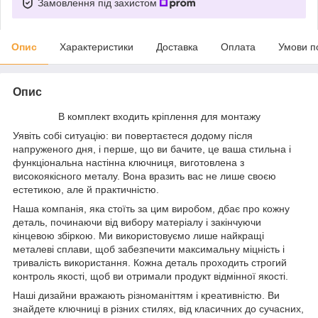
Замовлення під захистом
Опис
Характеристики
Доставка
Оплата
Умови п
Опис
В комплект входить кріплення для монтажу
Уявіть собі ситуацію: ви повертаєтеся додому після
напруженого дня, і перше, що ви бачите, це ваша стильна і
функціональна настінна ключниця, виготовлена з
високоякісного металу. Вона вразить вас не лише своєю
естетикою, але й практичністю.
Наша компанія, яка стоїть за цим виробом, дбає про кожну
деталь, починаючи від вибору матеріалу і закінчуючи
кінцевою збіркою. Ми використовуємо лише найкращі
металеві сплави, щоб забезпечити максимальну міцність і
тривалість використання. Кожна деталь проходить строгий
контроль якості, щоб ви отримали продукт відмінної якості.
Наші дизайни вражають різноманіттям і креативністю. Ви
знайдете ключниці в різних стилях, від класичних до сучасних,