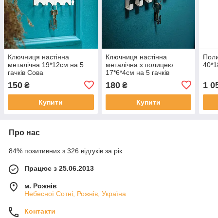
Ключниця настінна
Ключниця настінна
Поли
металічна 19*12см на 5
металічна з полицею
40*1
гачків Сова
17*6*4см на 5 гачків
150
180
1 0
₴
₴
Купити
Купити
Про нас
84% позитивних з 326 відгуків за рік
Працює з 25.06.2013
м. Рожнів
Небесної Сотні, Рожнів, Україна
Контакти