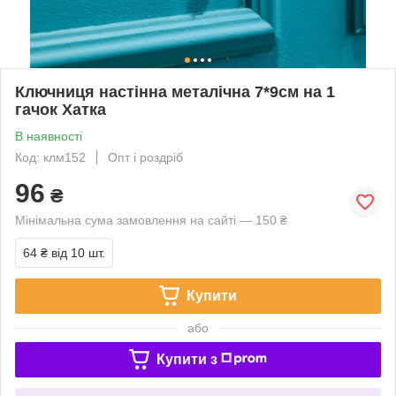
Ключниця настінна металічна 7*9см на 1
гачок Хатка
В наявності
Код: клм152
Опт і роздріб
96
₴
Мінімальна сума замовлення на сайті — 150 ₴
64 ₴
від 10 шт.
Купити
або
Купити з