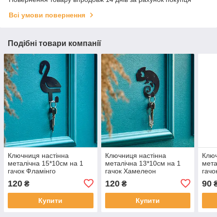
Всі умови повернення
Подібні товари компанії
Ключниця настінна
Ключниця настінна
Ключ
металічна 15*10см на 1
металічна 13*10см на 1
мета
гачок Фламінго
гачок Хамелеон
гачо
120
120
90
₴
₴
Купити
Купити