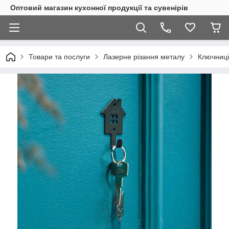
Оптовий магазин кухонної продукції та сувенірів
Товари та послуги
Лазерне різання металу
Ключниці