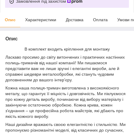
Замовлення під захистом
Опис
Характеристики
Доставка
Оплата
Умови п
Опис
В комплект входить кріплення для монтажу
Ласкаво просимо до світу витончених і практичних настінних
полиць-тримачів від нашої компанії! Ми пишаємося
представити вам не лише зручні і елегантні вироби, але й
справжні шедеври металообробки, які стануть чудовим
доповненням до вашого інтер'єру.
Кожна наша полиця-тримач виготовлена з високоякісного
металу, що гарантує її міцність і довговічність. Ми піклуємося
про кожну деталь виробу, починаючи від вибору матеріалу і
закінчуючи остаточною обробкою. Кожна крива, кожен
з'єднання – це професійна робота майстрів, які дбають про
якість кожного виробу.
Наші дизайни вражають своєю елегантністю і стильністю. Ми
пропонуємо різноманітні моделі, від класичних до сучасних,