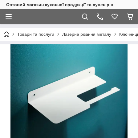
Оптовий магазин кухонної продукції та сувенірів
Товари та послуги
Лазерне різання металу
Ключниці