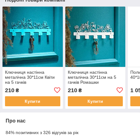
Ключниця настінна
Ключниця настінна
Поли
металічна 30*11см Квіти
металічна 30*11см на 5
40*1
на 5 гачків
гачків Ромашки
210
210
1 0
₴
₴
Купити
Купити
Про нас
84% позитивних з 326 відгуків за рік