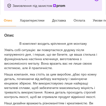
Замовлення під захистом
Опис
Характеристики
Доставка
Оплата
Умови п
Опис
В комплект входить кріплення для монтажу
Уявіть собі ситуацію: ви повертаєтеся додому після
напруженого дня, і перше, що ви бачите, це ваша стильна і
функціональна настінна ключниця, виготовлена з
високоякісного металу. Вона вразить вас не лише своєю
естетикою, але й практичністю.
Наша компанія, яка стоїть за цим виробом, дбає про кожну
деталь, починаючи від вибору матеріалу і закінчуючи
кінцевою збіркою. Ми використовуємо лише найкращі
металеві сплави, щоб забезпечити максимальну міцність і
тривалість використання. Кожна деталь проходить строгий
контроль якості, щоб ви отримали продукт відмінної якості.
Наші дизайни вражають різноманіттям і креативністю. Ви