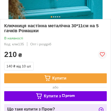
Ключниця настінна металічна 30*11см на 5
гачків Ромашки
В наявності
Код: клм135
Опт і роздріб
210
₴
140 ₴
від 10 шт.
Купити
або
Купити з
Що таке купити з Пром?