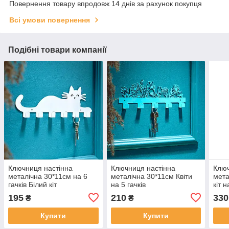
Повернення товару впродовж 14 днів за рахунок покупця
Всі умови повернення
Подібні товари компанії
Ключниця настінна
Ключниця настінна
Ключ
металічна 30*11см на 6
металічна 30*11см Квіти
мета
гачків Білий кіт
на 5 гачків
кіт 
дом
195
210
330
₴
₴
Купити
Купити