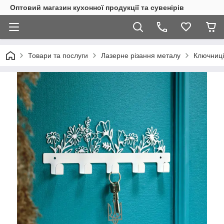
Оптовий магазин кухонної продукції та сувенірів
Товари та послуги
Лазерне різання металу
Ключниці