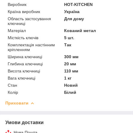
Виробник
HOT-KITCHEN
Країна виробник
Україна
Область застосування
Для дому
ключниці
Матеріал
Кований метал
Місткість ключів
5 шт.
Комплектація настінним
Так
кріпленням
Ширина ключниці
300 мм
Глибина ключниці
20 мм
Висота ключниці
110 мм
Вага ключниці
1 кг
Стан
Новий
Колір
Білий
Приховати
Умови доставки
Нова Пошта