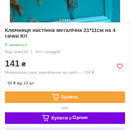
Ключниця настінна металічна 21*11см на 4
гачки Кіт
В наявності
Код: клм125
Опт і роздріб
141
₴
Мінімальна сума замовлення на сайті — 150 ₴
94 ₴
від 10 шт.
Купити
або
Купити з