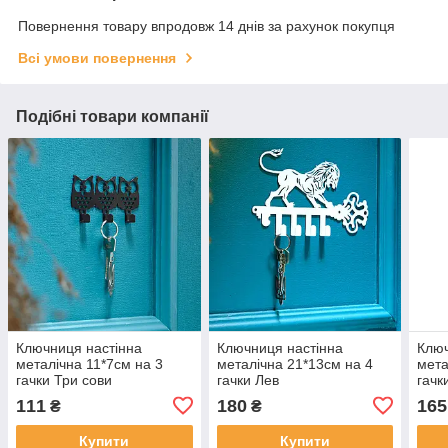
Повернення товару впродовж 14 днів за рахунок покупця
Всі умови повернення
Подібні товари компанії
Ключниця настінна
Ключниця настінна
Ключ
металічна 11*7см на 3
металічна 21*13см на 4
мета
гачки Три сови
гачки Лев
гачки
111
180
165
₴
₴
Купити
Купити