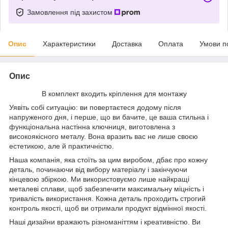
Замовлення під захистом
Опис
Характеристики
Доставка
Оплата
Умови п
Опис
В комплект входить кріплення для монтажу
Уявіть собі ситуацію: ви повертаєтеся додому після
напруженого дня, і перше, що ви бачите, це ваша стильна і
функціональна настінна ключниця, виготовлена з
високоякісного металу. Вона вразить вас не лише своєю
естетикою, але й практичністю.
Наша компанія, яка стоїть за цим виробом, дбає про кожну
деталь, починаючи від вибору матеріалу і закінчуючи
кінцевою збіркою. Ми використовуємо лише найкращі
металеві сплави, щоб забезпечити максимальну міцність і
тривалість використання. Кожна деталь проходить строгий
контроль якості, щоб ви отримали продукт відмінної якості.
Наші дизайни вражають різноманіттям і креативністю. Ви