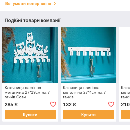
Всі умови повернення
Подібні товари компанії
Ключниця настінна
Ключниця настінна
Ключ
металічна 27*19см на 7
металічна 27*4см на 7
мета
гачків Сови
гачків
гачк
285
132
210
₴
₴
Купити
Купити