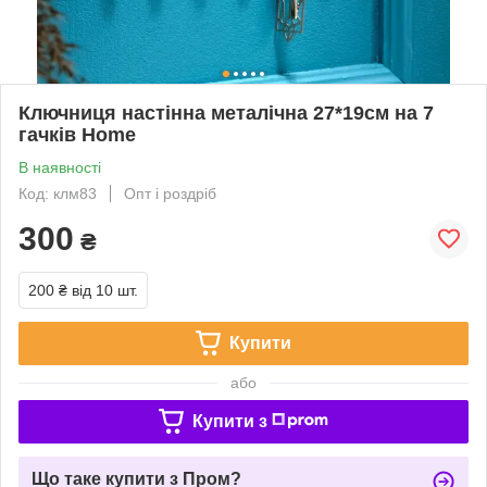
Ключниця настінна металічна 27*19см на 7
гачків Home
В наявності
Код: клм83
Опт і роздріб
300
₴
200 ₴
від 10 шт.
Купити
або
Купити з
Що таке купити з Пром?