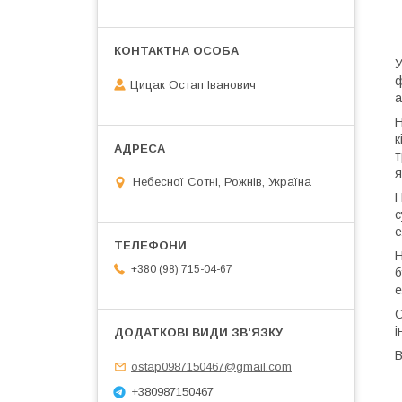
У
ф
Цицак Остап Іванович
а
Н
к
т
я
Небесної Сотні, Рожнів, Україна
Н
с
е
Н
+380 (98) 715-04-67
б
е
О
і
В
ostap0987150467@gmail.com
+380987150467