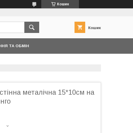
Кошик
Кошик
ННЯ ТА ОБМІН
стінна металічна 15*10см на
інго