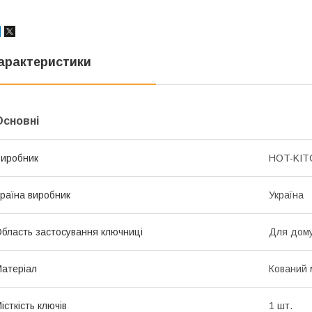
арактеристики
Основні
иробник
HOT-KIT
раїна виробник
Україна
бласть застосування ключниці
Для дом
атеріал
Кований 
істкість ключів
1 шт.