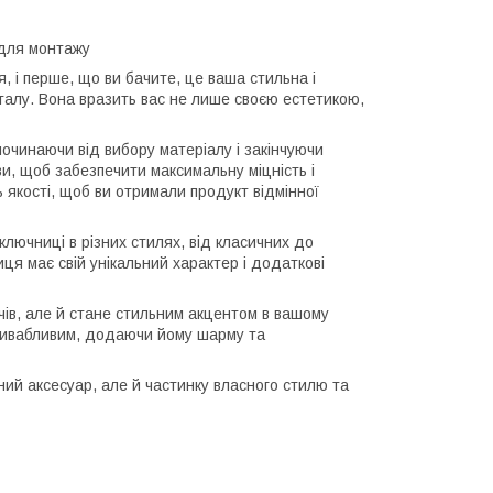
 для монтажу
, і перше, що ви бачите, це ваша стильна і
талу. Вона вразить вас не лише своєю естетикою,
починаючи від вибору матеріалу і закінчуючи
и, щоб забезпечити максимальну міцність і
 якості, щоб ви отримали продукт відмінної
лючниці в різних стилях, від класичних до
иця має свій унікальний характер і додаткові
чів, але й стане стильним акцентом в вашому
привабливим, додаючи йому шарму та
й аксесуар, але й частинку власного стилю та