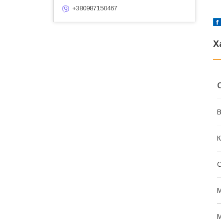
+380987150467
Х
В
К
О
М
М