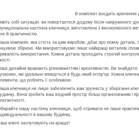
В комплект входить кріплення
явіть собі ситуацію: ви повертаєтеся додому після напруженого дня
ункціональна настінна ключниця, виготовлена з високоякісного ме
ле й практичністю.
аша компанія, яка стоїть за цим виробом, дбає про кожну деталь, 
інцевою збіркою. Ми використовуємо лише найкращі металеві сплав
ривалість використання. Кожна деталь проходить строгий контроль
кості.
аші дизайни вражають різноманіттям і креативністю. Ви знайдете к
учасних, які ідеально впишуться в будь-який інтер'єр. Кожна ключн
лементи, що роблять її особливою.
аша ключниця не лише забезпечить вам зручність у зберіганні клю
удинку. Вона зробить ваш вхідний простір більш організованим і 
легантності.
бирайте нашу настінну ключницю, щоб отримати не лише практични
ндивідуальності в вашому будинку.
аші ключі заслуговують на краще!