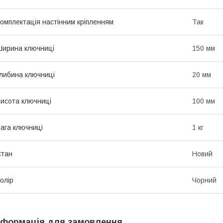
омплектація настінним кріпленням
Так
ирина ключниці
150 мм
либина ключниці
20 мм
исота ключниці
100 мм
ага ключниці
1 кг
Стан
Новий
олір
Чорний
нформація для замовлення