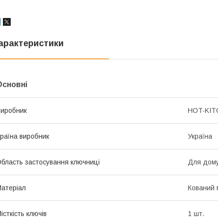
арактеристики
Основні
иробник
HOT-KIT
раїна виробник
Україна
бласть застосування ключниці
Для дом
атеріал
Кований 
істкість ключів
1 шт.