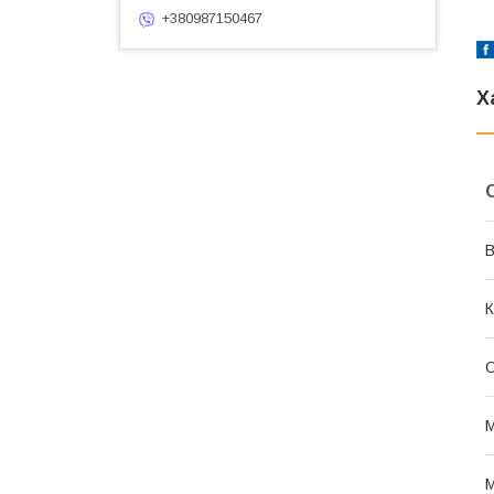
+380987150467
Х
В
К
О
М
М