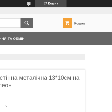
Кошик
Кошик
ННЯ ТА ОБМІН
стінна металічна 13*10см на
леон