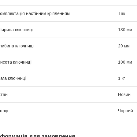
омплектація настінним кріпленням
Так
ирина ключниці
130 мм
либина ключниці
20 мм
исота ключниці
100 мм
ага ключниці
1 кг
Стан
Новий
олір
Чорний
нформація для замовлення