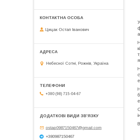
У
ф
Цицак Остап Іванович
а
Н
к
т
я
Небесної Сотні, Рожнів, Україна
Н
с
е
Н
+380 (98) 715-04-67
б
е
О
і
В
ostap0987150467@gmail.com
+380987150467