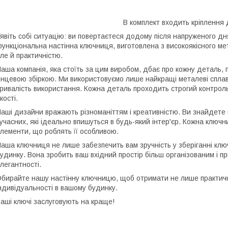
В комплект входить кріплення
явіть собі ситуацію: ви повертаєтеся додому після напруженого дня
ункціональна настінна ключниця, виготовлена з високоякісного ме
ле й практичністю.
аша компанія, яка стоїть за цим виробом, дбає про кожну деталь, 
інцевою збіркою. Ми використовуємо лише найкращі металеві сплав
ривалість використання. Кожна деталь проходить строгий контроль
кості.
аші дизайни вражають різноманіттям і креативністю. Ви знайдете к
учасних, які ідеально впишуться в будь-який інтер'єр. Кожна ключн
лементи, що роблять її особливою.
аша ключниця не лише забезпечить вам зручність у зберіганні клю
удинку. Вона зробить ваш вхідний простір більш організованим і 
легантності.
бирайте нашу настінну ключницю, щоб отримати не лише практични
ндивідуальності в вашому будинку.
аші ключі заслуговують на краще!