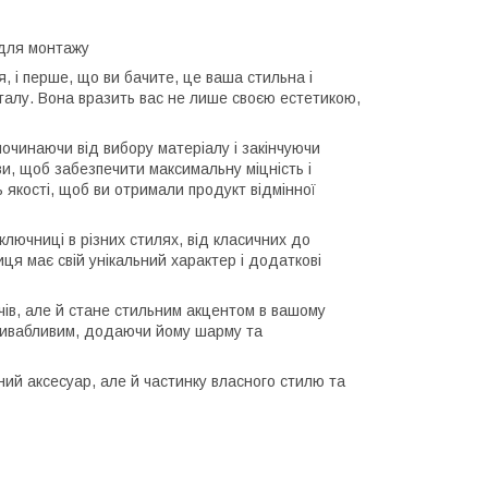
 для монтажу
, і перше, що ви бачите, це ваша стильна і
талу. Вона вразить вас не лише своєю естетикою,
починаючи від вибору матеріалу і закінчуючи
и, щоб забезпечити максимальну міцність і
 якості, щоб ви отримали продукт відмінної
лючниці в різних стилях, від класичних до
иця має свій унікальний характер і додаткові
чів, але й стане стильним акцентом в вашому
привабливим, додаючи йому шарму та
й аксесуар, але й частинку власного стилю та