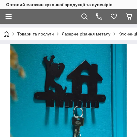
Оптовий магазин кухонної продукції та сувенірів
Товари та послуги
Лазерне різання металу
Ключниці