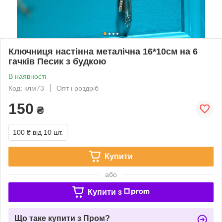
Ключниця настінна металічна 16*10см на 6
гачків Песик з будкою
В наявності
Код: клм73
Опт і роздріб
150
₴
100 ₴
від 10 шт.
Купити
або
Купити з
Що таке купити з Пром?