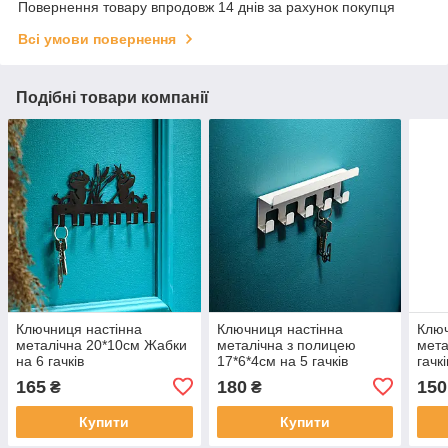
Повернення товару впродовж 14 днів за рахунок покупця
Всі умови повернення
Подібні товари компанії
Ключниця настінна
Ключниця настінна
Ключ
металічна 20*10см Жабки
металічна з полицею
мета
на 6 гачків
17*6*4см на 5 гачків
гачк
165
180
150
₴
₴
Купити
Купити