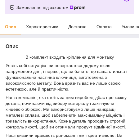
Замовлення під захистом
Опис
Характеристики
Доставка
Оплата
Умови п
Опис
В комплект входить кріплення для монтажу
Уявіть собі ситуацію: ви повертаєтеся додому після
напруженого дня, і перше, що ви бачите, це ваша стильна і
функціональна настінна ключниця, виготовлена з
високоякісного металу. Вона вразить вас не лише своєю
естетикою, але й практичністю.
Наша компанія, яка стоїть за цим виробом, дбає про кожну
деталь, починаючи від вибору матеріалу і закінчуючи
кінцевою збіркою. Ми використовуємо лише найкращі
металеві сплави, щоб забезпечити максимальну міцність і
тривалість використання. Кожна деталь проходить строгий
контроль якості, щоб ви отримали продукт відмінної якості.
Наші дизайни вражають різноманіттям і креативністю. Ви