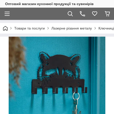
Оптовий магазин кухонної продукції та сувенірів
Товари та послуги
Лазерне різання металу
Ключниці