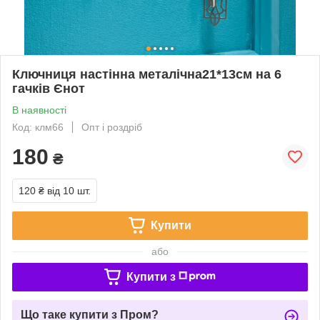
Ключниця настінна металічна21*13см на 6
гачків Єнот
В наявності
Код: клм66
Опт і роздріб
180
₴
120 ₴
від 10 шт.
Купити
або
Купити з
Що таке купити з Пром?