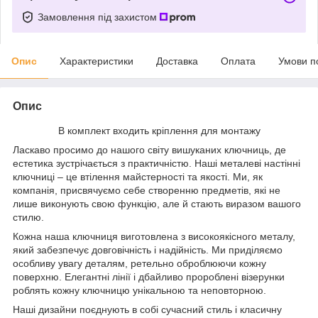
Замовлення під захистом
Опис
Характеристики
Доставка
Оплата
Умови п
Опис
В комплект входить кріплення для монтажу
Ласкаво просимо до нашого світу вишуканих ключниць, де
естетика зустрічається з практичністю. Наші металеві настінні
ключниці – це втілення майстерності та якості. Ми, як
компанія, присвячуємо себе створенню предметів, які не
лише виконують свою функцію, але й стають виразом вашого
стилю.
Кожна наша ключниця виготовлена з високоякісного металу,
який забезпечує довговічність і надійність. Ми приділяємо
особливу увагу деталям, ретельно оброблюючи кожну
поверхню. Елегантні лінії і дбайливо пророблені візерунки
роблять кожну ключницю унікальною та неповторною.
Наші дизайни поєднують в собі сучасний стиль і класичну