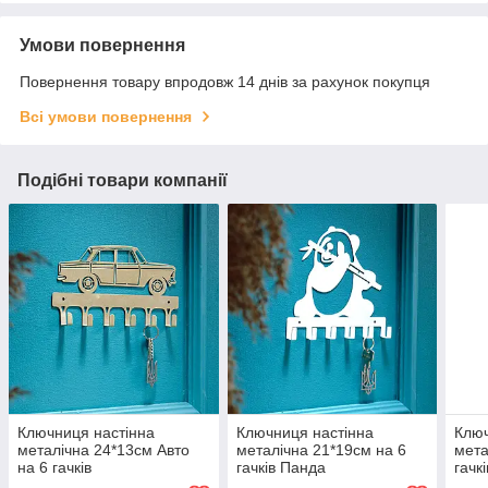
Умови повернення
Повернення товару впродовж 14 днів за рахунок покупця
Всі умови повернення
Подібні товари компанії
Ключниця настінна
Ключниця настінна
Ключ
металічна 24*13см Авто
металічна 21*19см на 6
мета
на 6 гачків
гачків Панда
гачк