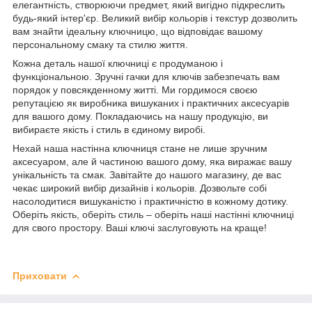
елегантність, створюючи предмет, який вигідно підкреслить
будь-який інтер'єр. Великий вибір кольорів і текстур дозволить
вам знайти ідеальну ключницю, що відповідає вашому
персональному смаку та стилю життя.
Кожна деталь нашої ключниці є продуманою і
функціональною. Зручні гачки для ключів забезпечать вам
порядок у повсякденному житті. Ми гордимося своєю
репутацією як виробника вишуканих і практичних аксесуарів
для вашого дому. Покладаючись на нашу продукцію, ви
вибираєте якість і стиль в єдиному виробі.
Нехай наша настінна ключниця стане не лише зручним
аксесуаром, але й частиною вашого дому, яка виражає вашу
унікальність та смак. Завітайте до нашого магазину, де вас
чекає широкий вибір дизайнів і кольорів. Дозвольте собі
насолодитися вишуканістю і практичністю в кожному дотику.
Оберіть якість, оберіть стиль – оберіть наші настінні ключниці
для свого простору. Ваші ключі заслуговують на краще!
Приховати