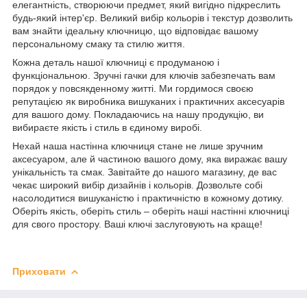
елегантність, створюючи предмет, який вигідно підкреслить
будь-який інтер'єр. Великий вибір кольорів і текстур дозволить
вам знайти ідеальну ключницю, що відповідає вашому
персональному смаку та стилю життя.
Кожна деталь нашої ключниці є продуманою і
функціональною. Зручні гачки для ключів забезпечать вам
порядок у повсякденному житті. Ми гордимося своєю
репутацією як виробника вишуканих і практичних аксесуарів
для вашого дому. Покладаючись на нашу продукцію, ви
вибираєте якість і стиль в єдиному виробі.
Нехай наша настінна ключниця стане не лише зручним
аксесуаром, але й частиною вашого дому, яка виражає вашу
унікальність та смак. Завітайте до нашого магазину, де вас
чекає широкий вибір дизайнів і кольорів. Дозвольте собі
насолодитися вишуканістю і практичністю в кожному дотику.
Оберіть якість, оберіть стиль – оберіть наші настінні ключниці
для свого простору. Ваші ключі заслуговують на краще!
Приховати