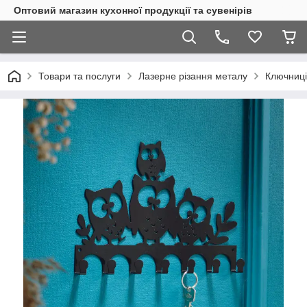
Оптовий магазин кухонної продукції та сувенірів
Товари та послуги
Лазерне різання металу
Ключниці