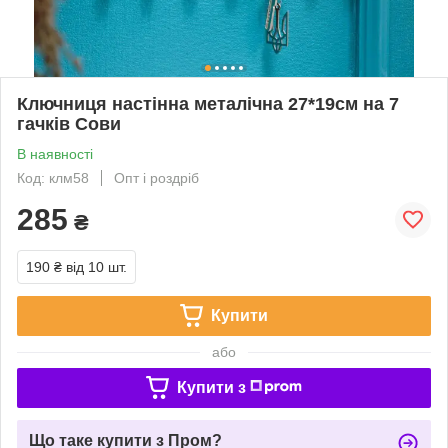
Ключниця настінна металічна 27*19см на 7
гачків Сови
В наявності
Код: клм58
Опт і роздріб
285
₴
190 ₴
від 10 шт.
Купити
або
Купити з
Що таке купити з Пром?