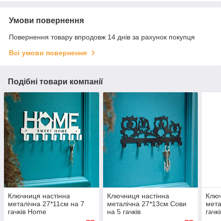
Умови повернення
Повернення товару впродовж 14 днів за рахунок покупця
Всі умови повернення
Подібні товари компанії
Ключниця настінна
Ключниця настінна
Ключ
металічна 27*11см на 7
металічна 27*13см Сови
мета
гачків Home
на 5 гачків
гачкі