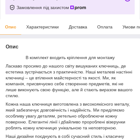
Замовлення під захистом
Опис
Характеристики
Доставка
Оплата
Умови п
Опис
В комплект входить кріплення для монтажу
Ласкаво просимо до нашого світу вишуканих ключниць, де
естетика зустрічається з практичністю. Наші металеві настінні
ключниці – це втілення майстерності та якості. Ми, як
компанія, присвячуємо себе створенню предметів, які не
лише виконують свою функцію, але й стають виразом вашого
стилю.
Кожна наша ключниця виготовлена з високоякісного металу,
який забезпечує довговічність і надійність. Ми приділяємо
особливу увагу деталям, ретельно оброблюючи кожну
поверхню. Елегантні лінії і дбайливо пророблені візерунки
роблять кожну ключницю унікальною та неповторною.
Наші дизайни поєднують в собі сучасний стиль і класичну