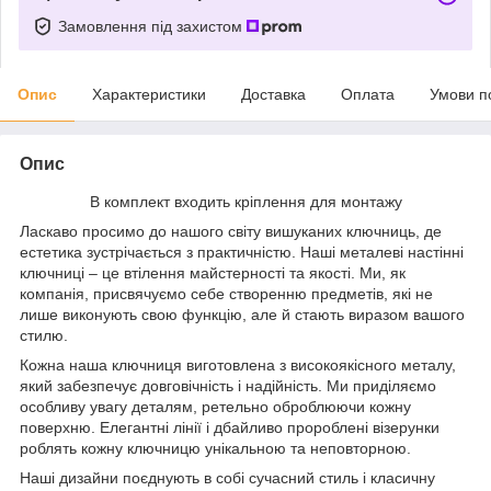
Замовлення під захистом
Опис
Характеристики
Доставка
Оплата
Умови п
Опис
В комплект входить кріплення для монтажу
Ласкаво просимо до нашого світу вишуканих ключниць, де
естетика зустрічається з практичністю. Наші металеві настінні
ключниці – це втілення майстерності та якості. Ми, як
компанія, присвячуємо себе створенню предметів, які не
лише виконують свою функцію, але й стають виразом вашого
стилю.
Кожна наша ключниця виготовлена з високоякісного металу,
який забезпечує довговічність і надійність. Ми приділяємо
особливу увагу деталям, ретельно оброблюючи кожну
поверхню. Елегантні лінії і дбайливо пророблені візерунки
роблять кожну ключницю унікальною та неповторною.
Наші дизайни поєднують в собі сучасний стиль і класичну