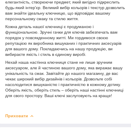
елегантність, створюючи предмет, який вигідно підкреслить
будь-який інтер'єр. Великий вибір кольорів і текстур дозволить
вам знайти ідеальну ключницю, що відповідає вашому
персональному смаку та стилю життя.
Кожна деталь нашої ключниці є продуманою і
функціональною. Зручні гачки для ключів забезпечать вам
порядок у повсякденному житті. Ми гордимося своєю
репутацією як виробника вишуканих і практичних аксесуарів
для вашого дому. Покладаючись на нашу продукцію, ви
вибираєте якість і стиль в єдиному виробі.
Нехай наша настінна ключниця стане не лише зручним
аксесуаром, але й частиною вашого дому, яка виражає вашу
унікальність та смак. Завітайте до нашого магазину, де вас
чекає широкий вибір дизайнів і кольорів. Дозвольте собі
насолодитися вишуканістю і практичністю в кожному дотику.
Оберіть якість, оберіть стиль – оберіть наші настінні ключниці
для свого простору. Ваші ключі заслуговують на краще!
Приховати