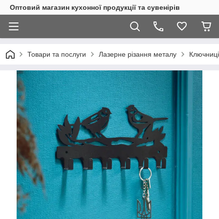
Оптовий магазин кухонної продукції та сувенірів
Товари та послуги
Лазерне різання металу
Ключниці