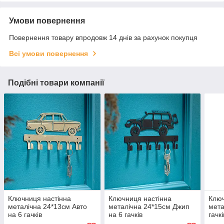
Умови повернення
Повернення товару впродовж 14 днів за рахунок покупця
Всі умови повернення
Подібні товари компанії
Ключниця настінна
Ключниця настінна
Ключ
металічна 24*13см Авто
металічна 24*15см Джип
мета
на 6 гачків
на 6 гачків
гачк