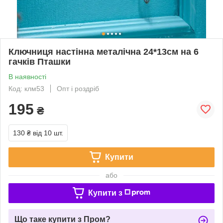
Ключниця настінна металічна 24*13см на 6
гачків Пташки
В наявності
Код: клм53
Опт і роздріб
195
₴
130 ₴
від 10 шт.
Купити
або
Купити з
Що таке купити з Пром?