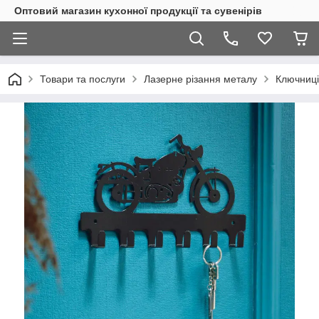
Оптовий магазин кухонної продукції та сувенірів
Товари та послуги
Лазерне різання металу
Ключниці