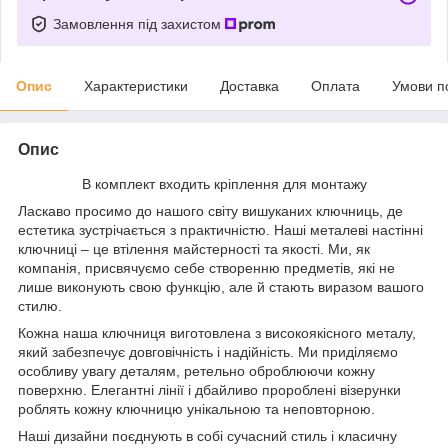
Замовлення під захистом
Опис
Характеристики
Доставка
Оплата
Умови п
Опис
В комплект входить кріплення для монтажу
Ласкаво просимо до нашого світу вишуканих ключниць, де
естетика зустрічається з практичністю. Наші металеві настінні
ключниці – це втілення майстерності та якості. Ми, як
компанія, присвячуємо себе створенню предметів, які не
лише виконують свою функцію, але й стають виразом вашого
стилю.
Кожна наша ключниця виготовлена з високоякісного металу,
який забезпечує довговічність і надійність. Ми приділяємо
особливу увагу деталям, ретельно оброблюючи кожну
поверхню. Елегантні лінії і дбайливо пророблені візерунки
роблять кожну ключницю унікальною та неповторною.
Наші дизайни поєднують в собі сучасний стиль і класичну