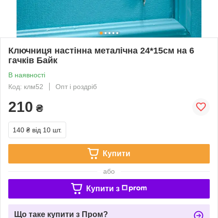
Ключниця настінна металічна 24*15см на 6
гачків Байк
В наявності
Код: клм52
Опт і роздріб
210
₴
140 ₴
від 10 шт.
Купити
або
Купити з
Що таке купити з Пром?