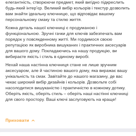
елегантність, створюючи предмет, який вигідно підкреслить
будь-який інтер'єр. Великий вибір кольорів і текстур дозволить
вам знайти ідеальну ключницю, що відповідає вашому
персональному смаку та стилю життя.
Кожна деталь нашої ключниці є продуманою і
функціональною. Зручні гачки для ключів забезпечать вам
порядок у повсякденному житті. Ми гордимося своєю
репутацією як виробника вишуканих і практичних аксесуарів
для вашого дому. Покладаючись на нашу продукцію, ви
вибираєте якість і стиль в єдиному виробі.
Нехай наша настінна ключниця стане не лише зручним
аксесуаром, але й частиною вашого дому, яка виражає вашу
унікальність та смак. Завітайте до нашого магазину, де вас
чекає широкий вибір дизайнів і кольорів. Дозвольте собі
насолодитися вишуканістю і практичністю в кожному дотику.
Оберіть якість, оберіть стиль – оберіть наші настінні ключниці
для свого простору. Ваші ключі заслуговують на краще!
Приховати