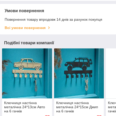
Умови повернення
Повернення товару впродовж 14 днів за рахунок покупця
Всі умови повернення
Подібні товари компанії
Ключниця настінна
Ключниця настінна
Ключ
металічна 24*13см Авто
металічна 24*15см Джип
мета
на 6 гачків
на 6 гачків
гачк