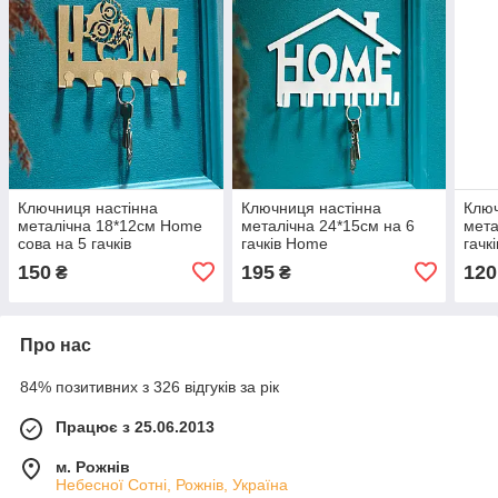
Ключниця настінна
Ключниця настінна
Ключ
металічна 18*12см Home
металічна 24*15см на 6
мета
сова на 5 гачків
гачків Home
гачк
150
195
120
₴
₴
Про нас
84% позитивних з 326 відгуків за рік
Працює з 25.06.2013
м. Рожнів
Небесної Сотні, Рожнів, Україна