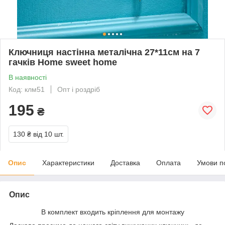
Ключниця настінна металічна 27*11см на 7
гачків Home sweet home
В наявності
Код: клм51
Опт і роздріб
195
₴
130 ₴
від 10 шт.
Опис
Характеристики
Доставка
Оплата
Умови п
Опис
В комплект входить кріплення для монтажу