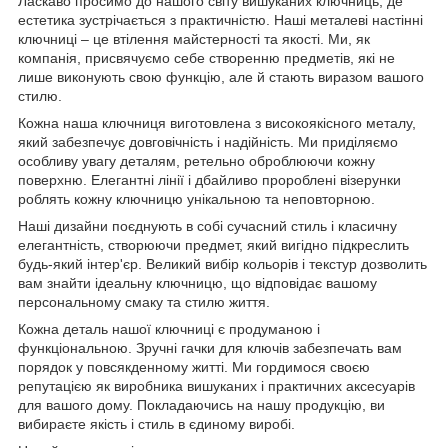
Ласкаво просимо до нашого світу вишуканих ключниць, де
естетика зустрічається з практичністю. Наші металеві настінні
ключниці – це втілення майстерності та якості. Ми, як
компанія, присвячуємо себе створенню предметів, які не
лише виконують свою функцію, але й стають виразом вашого
стилю.
Кожна наша ключниця виготовлена з високоякісного металу,
який забезпечує довговічність і надійність. Ми приділяємо
особливу увагу деталям, ретельно оброблюючи кожну
поверхню. Елегантні лінії і дбайливо пророблені візерунки
роблять кожну ключницю унікальною та неповторною.
Наші дизайни поєднують в собі сучасний стиль і класичну
елегантність, створюючи предмет, який вигідно підкреслить
будь-який інтер'єр. Великий вибір кольорів і текстур дозволить
вам знайти ідеальну ключницю, що відповідає вашому
персональному смаку та стилю життя.
Кожна деталь нашої ключниці є продуманою і
функціональною. Зручні гачки для ключів забезпечать вам
порядок у повсякденному житті. Ми гордимося своєю
репутацією як виробника вишуканих і практичних аксесуарів
для вашого дому. Покладаючись на нашу продукцію, ви
вибираєте якість і стиль в єдиному виробі.