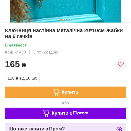
Ключниця настінна металічна 20*10см Жабки
на 6 гачків
В наявності
Код: клм30
Опт і роздріб
165
₴
110 ₴
від 10 шт.
Купити
або
Купити з
Що таке купити з Пром?