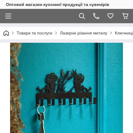
Оптовий магазин кухонної продукції та сувенірів
Товари та послуги
Лазерне різання металу
Ключниці