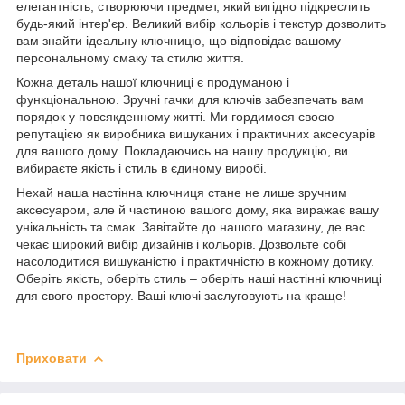
елегантність, створюючи предмет, який вигідно підкреслить
будь-який інтер'єр. Великий вибір кольорів і текстур дозволить
вам знайти ідеальну ключницю, що відповідає вашому
персональному смаку та стилю життя.
Кожна деталь нашої ключниці є продуманою і
функціональною. Зручні гачки для ключів забезпечать вам
порядок у повсякденному житті. Ми гордимося своєю
репутацією як виробника вишуканих і практичних аксесуарів
для вашого дому. Покладаючись на нашу продукцію, ви
вибираєте якість і стиль в єдиному виробі.
Нехай наша настінна ключниця стане не лише зручним
аксесуаром, але й частиною вашого дому, яка виражає вашу
унікальність та смак. Завітайте до нашого магазину, де вас
чекає широкий вибір дизайнів і кольорів. Дозвольте собі
насолодитися вишуканістю і практичністю в кожному дотику.
Оберіть якість, оберіть стиль – оберіть наші настінні ключниці
для свого простору. Ваші ключі заслуговують на краще!
Приховати