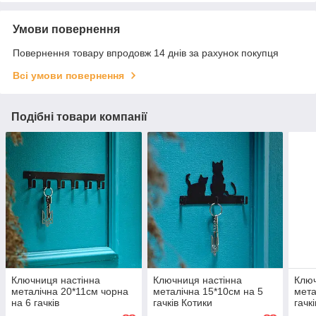
Умови повернення
Повернення товару впродовж 14 днів за рахунок покупця
Всі умови повернення
Подібні товари компанії
Ключниця настінна
Ключниця настінна
Ключ
металічна 20*11см чорна
металічна 15*10см на 5
мета
на 6 гачків
гачків Котики
гачк