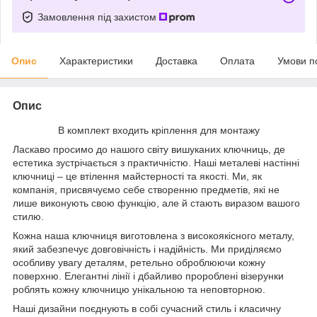
Замовлення під захистом
Опис
Характеристики
Доставка
Оплата
Умови п
Опис
В комплект входить кріплення для монтажу
Ласкаво просимо до нашого світу вишуканих ключниць, де
естетика зустрічається з практичністю. Наші металеві настінні
ключниці – це втілення майстерності та якості. Ми, як
компанія, присвячуємо себе створенню предметів, які не
лише виконують свою функцію, але й стають виразом вашого
стилю.
Кожна наша ключниця виготовлена з високоякісного металу,
який забезпечує довговічність і надійність. Ми приділяємо
особливу увагу деталям, ретельно оброблюючи кожну
поверхню. Елегантні лінії і дбайливо пророблені візерунки
роблять кожну ключницю унікальною та неповторною.
Наші дизайни поєднують в собі сучасний стиль і класичну