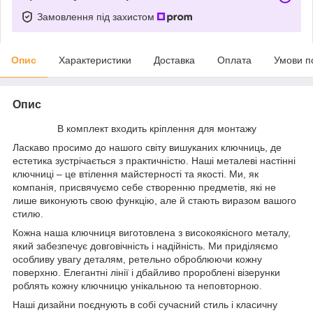
Замовлення під захистом
Опис
Характеристики
Доставка
Оплата
Умови п
Опис
В комплект входить кріплення для монтажу
Ласкаво просимо до нашого світу вишуканих ключниць, де
естетика зустрічається з практичністю. Наші металеві настінні
ключниці – це втілення майстерності та якості. Ми, як
компанія, присвячуємо себе створенню предметів, які не
лише виконують свою функцію, але й стають виразом вашого
стилю.
Кожна наша ключниця виготовлена з високоякісного металу,
який забезпечує довговічність і надійність. Ми приділяємо
особливу увагу деталям, ретельно оброблюючи кожну
поверхню. Елегантні лінії і дбайливо пророблені візерунки
роблять кожну ключницю унікальною та неповторною.
Наші дизайни поєднують в собі сучасний стиль і класичну