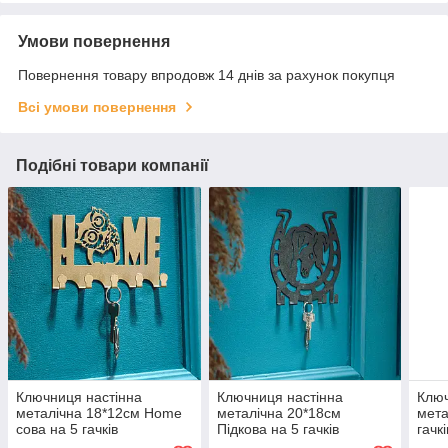
Умови повернення
Повернення товару впродовж 14 днів за рахунок покупця
Всі умови повернення
Подібні товари компанії
Ключниця настінна
Ключниця настінна
Ключ
металічна 18*12см Home
металічна 20*18см
мета
сова на 5 гачків
Підкова на 5 гачків
гачк