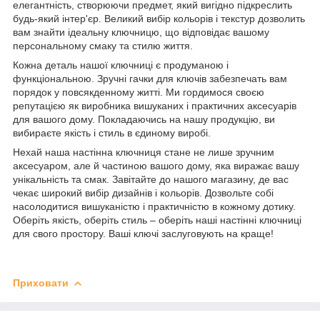
елегантність, створюючи предмет, який вигідно підкреслить
будь-який інтер'єр. Великий вибір кольорів і текстур дозволить
вам знайти ідеальну ключницю, що відповідає вашому
персональному смаку та стилю життя.
Кожна деталь нашої ключниці є продуманою і
функціональною. Зручні гачки для ключів забезпечать вам
порядок у повсякденному житті. Ми гордимося своєю
репутацією як виробника вишуканих і практичних аксесуарів
для вашого дому. Покладаючись на нашу продукцію, ви
вибираєте якість і стиль в єдиному виробі.
Нехай наша настінна ключниця стане не лише зручним
аксесуаром, але й частиною вашого дому, яка виражає вашу
унікальність та смак. Завітайте до нашого магазину, де вас
чекає широкий вибір дизайнів і кольорів. Дозвольте собі
насолодитися вишуканістю і практичністю в кожному дотику.
Оберіть якість, оберіть стиль – оберіть наші настінні ключниці
для свого простору. Ваші ключі заслуговують на краще!
Приховати