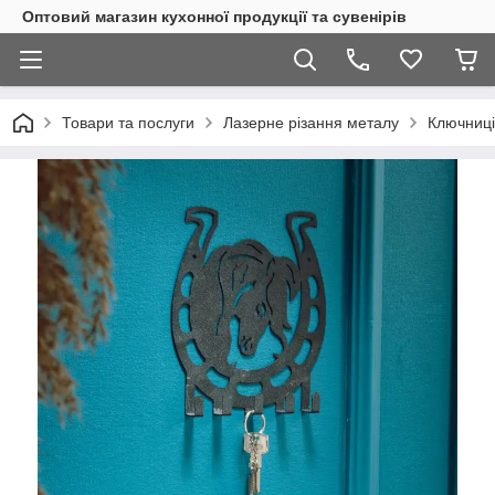
Оптовий магазин кухонної продукції та сувенірів
Товари та послуги
Лазерне різання металу
Ключниці