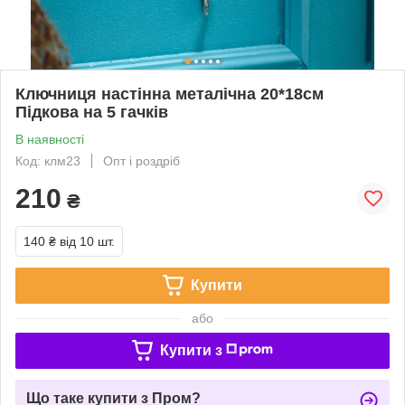
Ключниця настінна металічна 20*18см
Підкова на 5 гачків
В наявності
Код: клм23
Опт і роздріб
210
₴
140 ₴
від 10 шт.
Купити
або
Купити з
Що таке купити з Пром?