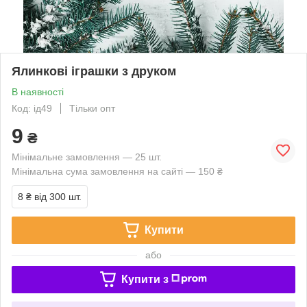
Ялинкові іграшки з друком
В наявності
Код: ід49
Тільки опт
9
₴
Мінімальне замовлення — 25 шт.
Мінімальна сума замовлення на сайті — 150 ₴
8 ₴
від 300 шт.
Купити
або
Купити з