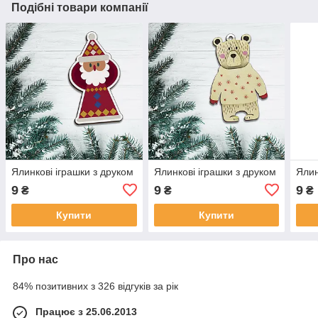
Подібні товари компанії
Ялинкові іграшки з друком
Ялинкові іграшки з друком
Ялин
9
9
9
₴
₴
₴
Купити
Купити
Про нас
84% позитивних з 326 відгуків за рік
Працює з 25.06.2013