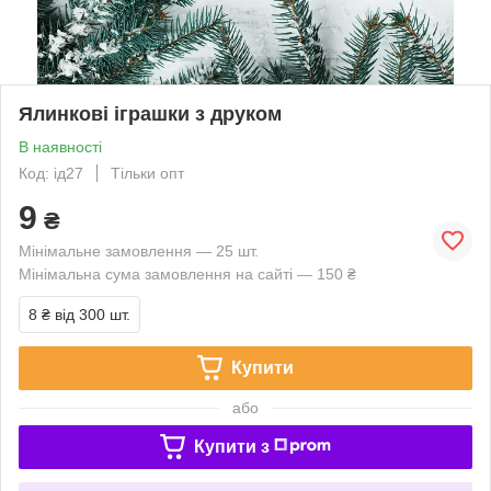
Ялинкові іграшки з друком
В наявності
Код: ід27
Тільки опт
9
₴
Мінімальне замовлення — 25 шт.
Мінімальна сума замовлення на сайті — 150 ₴
8 ₴
від 300 шт.
Купити
або
Купити з