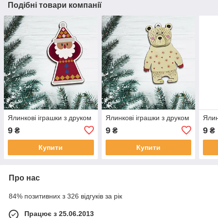
Подібні товари компанії
Ялинкові іграшки з друком
Ялинкові іграшки з друком
Ялин
9
9
9
₴
₴
₴
Купити
Купити
Про нас
84% позитивних з 326 відгуків за рік
Працює з 25.06.2013