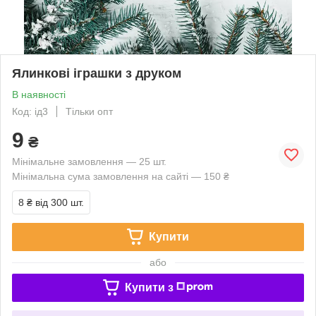
Ялинкові іграшки з друком
В наявності
Код: ід3
Тільки опт
9
₴
Мінімальне замовлення — 25 шт.
Мінімальна сума замовлення на сайті — 150 ₴
8 ₴
від 300 шт.
Купити
або
Купити з