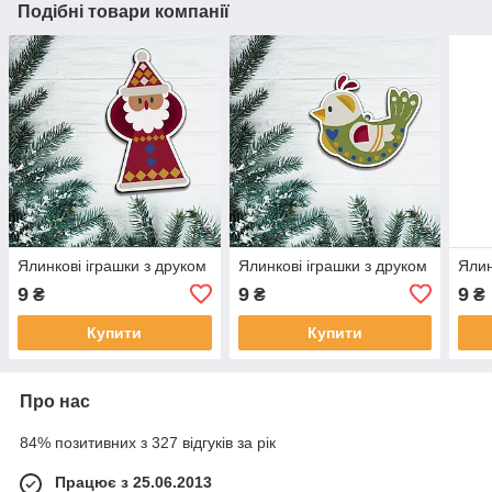
Подібні товари компанії
Ялинкові іграшки з друком
Ялинкові іграшки з друком
Ялин
9
9
9
₴
₴
₴
Купити
Купити
Про нас
84% позитивних з 327 відгуків за рік
Працює з 25.06.2013