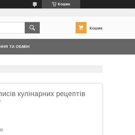
Кошик
Кошик
ННЯ ТА ОБМІН
писів кулінарних рецептів
"
30