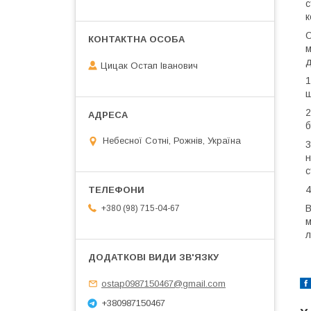
с
к
О
м
д
Цицак Остап Іванович
1
щ
2
б
Небесної Сотні, Рожнів, Україна
3
н
с
4
В
+380 (98) 715-04-67
м
л
ostap0987150467@gmail.com
+380987150467