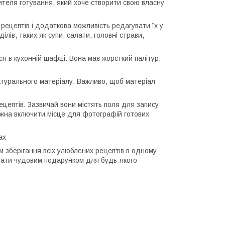
ителя готування, який хоче створити свою власну
 рецептів і додаткова можливість редагувати їх у
лів, таких як супи, салати, головні страви,
ся в кухонній шафці. Вона має жорсткий палітур,
атурального матеріалу. Важливо, щоб матеріал
ецептів. Зазвичай вони містять поля для запису
можна включити місце для фотографій готових
ах
ом зберігання всіх улюблених рецептів в одному
е стати чудовим подарунком для будь-якого