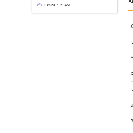
Х
+380987150467
К
У
К
В
В