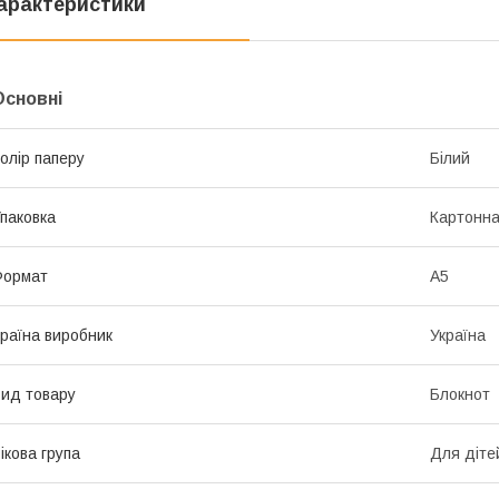
арактеристики
Основні
олір паперу
Білий
паковка
Картонна
Формат
A5
раїна виробник
Україна
ид товару
Блокнот
ікова група
Для діте