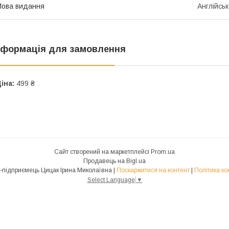
ова видання
Англійсь
нформація для замовлення
іна:
499 ₴
Сайт створений на маркетплейсі
Prom.ua
Продавець на Bigl.ua
Фізична особа-підприємець Цицак Ірина Миколаївна |
Поскаржитися на контент
|
Політика ко
Select Language
▼