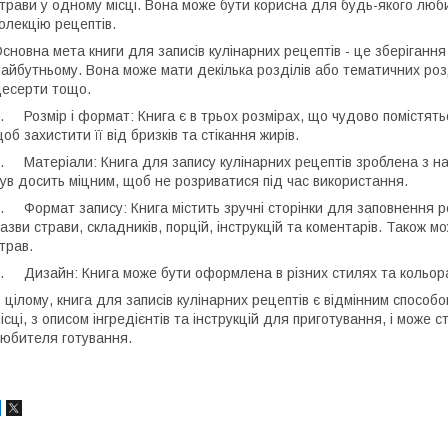
трави у одному місці. Вона може бути корисна для будь-якого люб
олекцію рецептів.
сновна мета книги для записів кулінарних рецептів - це зберігання
айбутньому. Вона може мати декілька розділів або тематичних розді
есерти тощо.
. Розмір і формат: Книга є в трьох розмірах, що чудово помістять
об захистити її від бризків та стікання жирів.
. Матеріали: Книга для запису кулінарних рецептів зроблена з н
ув досить міцним, щоб не розриватися під час використання.
. Формат запису: Книга містить зручні сторінки для заповнення р
азви страви, складників, порцій, інструкцій та коментарів. Також 
трав.
. Дизайн: Книга може бути оформлена в різних стилях та кольор
 цілому, книга для записів кулінарних рецептів є відмінним способ
ісці, з описом інгредієнтів та інструкцій для приготування, і мож
юбителя готування.