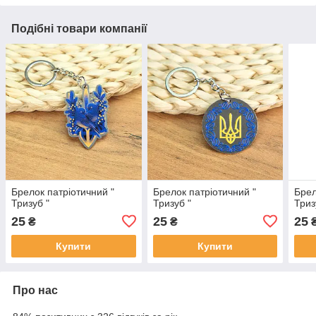
Подібні товари компанії
Брелок патріотичний "
Брелок патріотичний "
Брел
Тризуб "
Тризуб "
Триз
25
25
25
₴
₴
Купити
Купити
Про нас