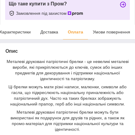
Що таке купити з Пром?
Замовлення під захистом
Характеристики
Доставка
Оплата
Умови повернення
Опис
Металеві друковані патріотичні брелки - це невеликі металеві
вироби, які прикріплюються до ключів, сумок або інших
предметів для декорування і підтримки національної
ідентичності та патріотизму.
Ці брелки можуть мати різні написи, малюнки, символи або
гасла, що підкреслюють національну приналежність або
патріотичний дух. Часто на таких брелках зображують
національний прапор, герб або інші національні символи.
Металеві друковані патріотичні брелки можуть бути
використані як подарунок для друзів та рідних, а також як
промо-матеріал для підтримки національної культури та
ідентичності.