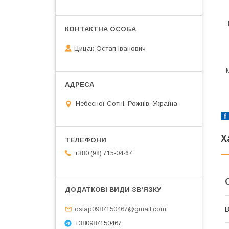
Цицак Остап Іванович
Небесної Сотні, Рожнів, Україна
Х
+380 (98) 715-04-67
В
ostap0987150467@gmail.com
+380987150467