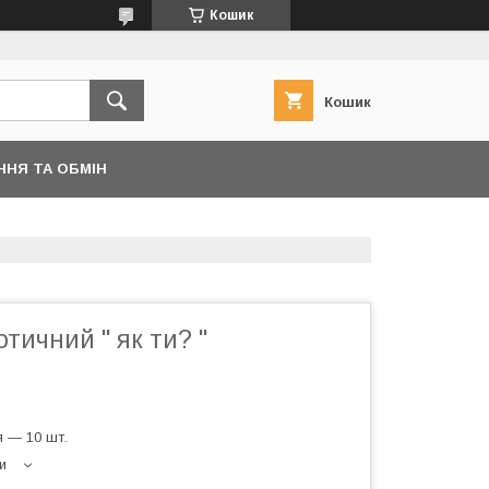
Кошик
Кошик
ННЯ ТА ОБМІН
отичний " як ти? "
 — 10 шт.
и