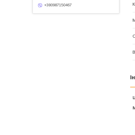
К
+380987150467
М
В
І
Ц