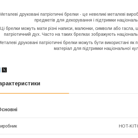
Металеві друковані патріотичні брелки - це невеликі металеві вироб
предметів для декорування і підтримки національн
Ці брелки можуть мати різні написи, малюнки, символи або гасла,
патріотичний дух. Часто на таких брелках зображують національн
Металеві друковані патріотичні брелки можуть бути використані як п
матеріал для підтримки національної кул
арактеристики
Основні
иробник
HOT-KIT