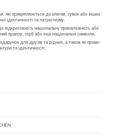
и, які прикріплюються до ключів, сумок або інших
ої ідентичності та патріотизму.
 що підкреслюють національну приналежність або
ий прапор, герб або інші національні символи.
одарунок для друзів та рідних, а також як промо-
ьтури та ідентичності.
CHEN