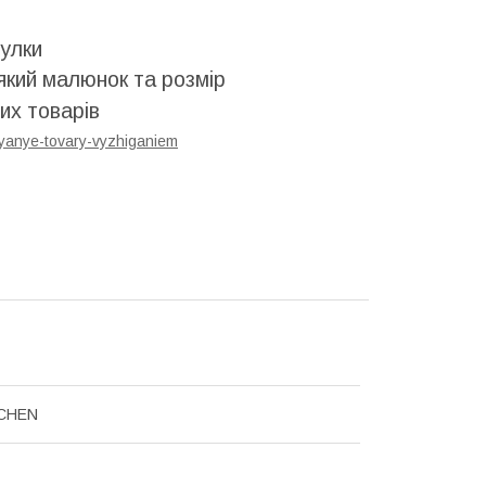
улки
який малюнок та розмір
их товарів
yanye-tovary-vyzhiganiem
CHEN