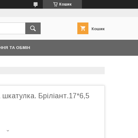
Кошик
Кошик
ННЯ ТА ОБМІН
шкатулка. Бріліант.17*6,5