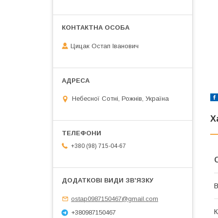
Цицак Остап Іванович
Небесної Сотні, Рожнів, Україна
Х
+380 (98) 715-04-67
В
ostap0987150467@gmail.com
К
+380987150467