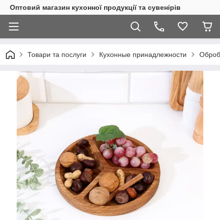
Оптовий магазин кухонної продукції та сувенірів
Товари та послуги
Кухонные принадлежности
Оброб