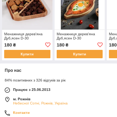
Менажниця дерев'яна
Менажниця дерев'яна
Мен
Дуб,ясен D-30
Дуб,ясен D-30
Дуб,
180
180
180
₴
₴
Купити
Купити
Про нас
84% позитивних з 326 відгуків за рік
Працює з 25.06.2013
м. Рожнів
Небесної Сотні, Рожнів, Україна
Контакти