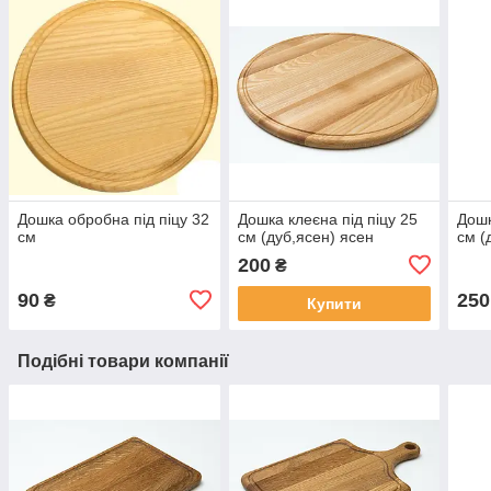
Дошка обробна під піцу 32
Дошка клеєна під піцу 25
Дошк
см
см (дуб,ясен) ясен
см (
200
₴
90
250
₴
Купити
Подібні товари компанії