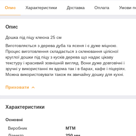
Опис
Характеристики
Доставка
Оплата
Умови п
Опис
Дошка під піцу клеєна 25 см
Виготовляється з дерева дуба та ясеня і є дуже міцною.
Процес виготовлення складається з склеювання цілісної
круглої дошки під піцу з кусків дерева що надає цікаву
текстуру і красивий зовнішній вигляд. Вони дуже довговічні і
зручні у використанні як вдома так і в барах, кафе і піцеріях.
Можна використовувати також як звичайну дошку для кухні.
Приховати
Характеристики
Основні
Виробник
MTM
Діаметр
250 мм