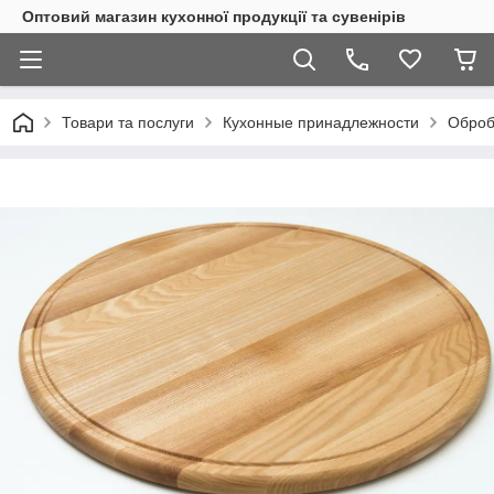
Оптовий магазин кухонної продукції та сувенірів
Товари та послуги
Кухонные принадлежности
Оброб