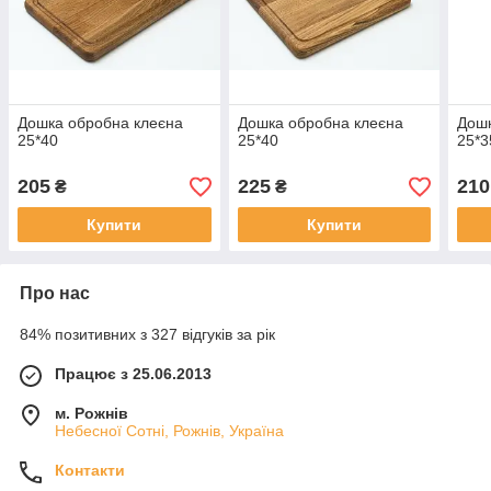
Дошка обробна клеєна
Дошка обробна клеєна
Дошк
25*40
25*40
25*3
205
225
210
₴
₴
Купити
Купити
Про нас
84% позитивних з 327 відгуків за рік
Працює з 25.06.2013
м. Рожнів
Небесної Сотні, Рожнів, Україна
Контакти