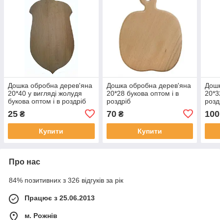
Дошка обробна дерев'яна
Дошка обробна дерев'яна
Дошк
20*40 у вигляді жолудя
20*28 букова оптом і в
20*3
букова оптом і в роздріб
роздріб
розд
25
70
100
₴
₴
Купити
Купити
Про нас
84% позитивних з 326 відгуків за рік
Працює з 25.06.2013
м. Рожнів