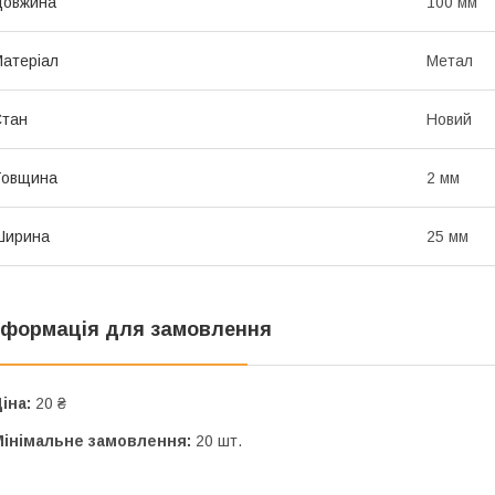
Довжина
100 мм
атеріал
Метал
Стан
Новий
Товщина
2 мм
Ширина
25 мм
нформація для замовлення
іна:
20 ₴
Мінімальне замовлення:
20 шт.