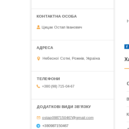
Цицак Остап Іванович
Небесної Сотні, Рожнів, Україна
Х
+380 (98) 715-04-67
В
К
ostap0987150467@gmail.com
+380987150467