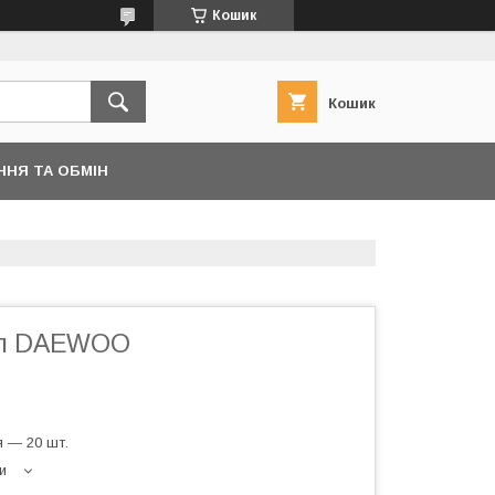
Кошик
Кошик
ННЯ ТА ОБМІН
ал DAEWOO
 — 20 шт.
и