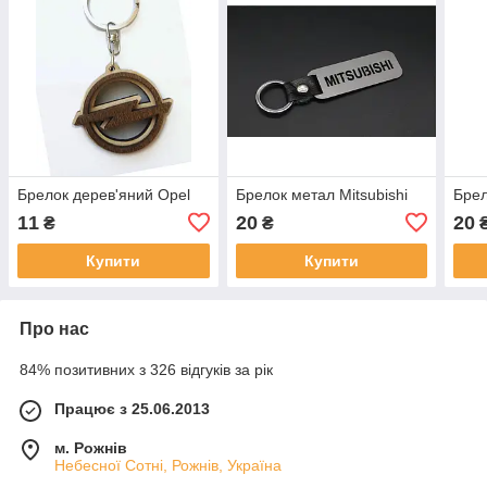
Брелок дерев'яний Opel
Брелок метал Mitsubishi
Брел
11
20
20
₴
₴
Купити
Купити
Про нас
84% позитивних з 326 відгуків за рік
Працює з 25.06.2013
м. Рожнів
Небесної Сотні, Рожнів, Україна